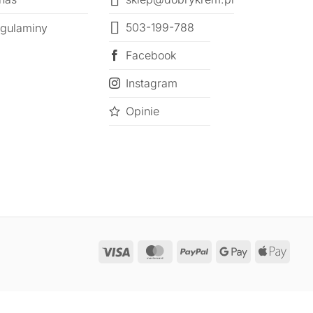
503-199-788
gulaminy
Facebook
Instagram
Opinie
Visa
MasterCard
PayPal
Google
Appl
Pay
Pay