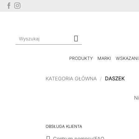
Przewiń
do
zawartości
Szukaj:
PRODUKTY
MARKI
WSKAZANI
KATEGORIA GŁÓWNA
/
DASZEK
Ni
OBSŁUGA KLIENTA
Centrum pomocy/FAQ