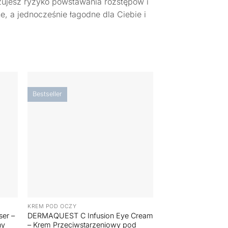
izujesz ryzyko powstawania rozstępów i
e, a jednocześnie łagodne dla Ciebie i
Bestseller
+
KREM POD OCZY
er –
DERMAQUEST C Infusion Eye Cream
ny
– Krem Przeciwstarzeniowy pod