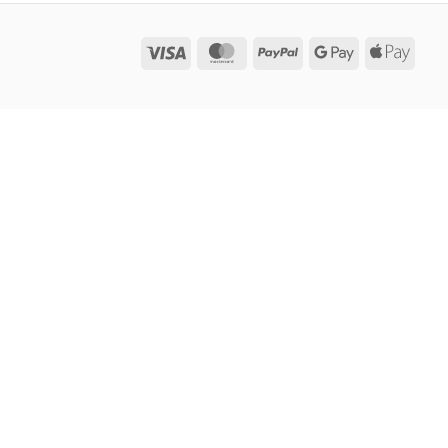
Visa
MasterCard
PayPal
Google
Appl
Pay
Pay