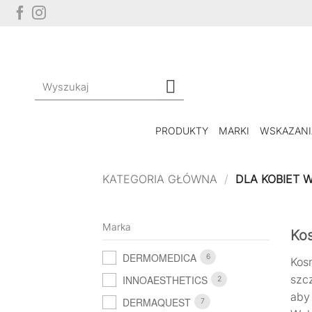
Przewiń
do
zawartości
Szukaj:
PRODUKTY
MARKI
WSKAZANI
KATEGORIA GŁÓWNA
/
DLA KOBIET W
Marka
Kos
DERMOMEDICA
6
Kos
szc
INNOAESTHETICS
2
aby
DERMAQUEST
7