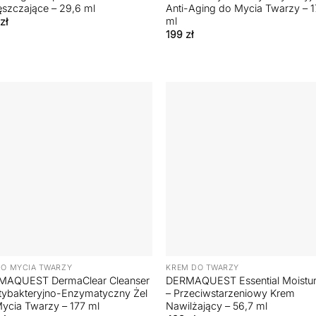
szczające – 29,6 ml
Anti-Aging do Mycia Twarzy – 1
ml
zł
199
zł
+
DO MYCIA TWARZY
KREM DO TWARZY
MAQUEST DermaClear Cleanser
DERMAQUEST Essential Moistur
tybakteryjno-Enzymatyczny Żel
– Przeciwstarzeniowy Krem
ycia Twarzy – 177 ml
Nawilżający – 56,7 ml