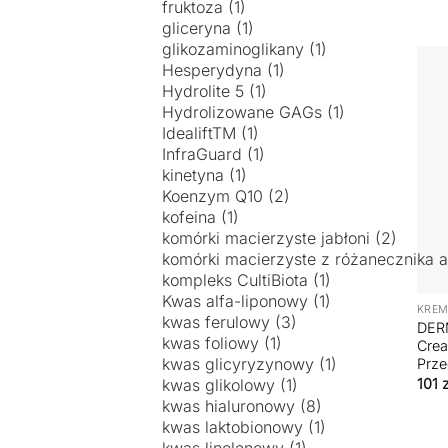
+
KREM
DER
Crea
Prze
101
z