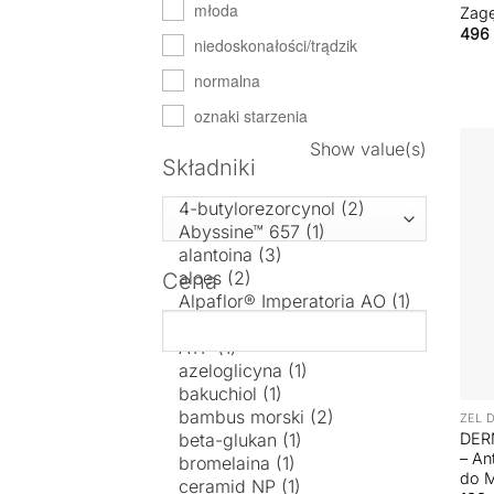
młoda
Zagę
496
niedoskonałości/trądzik
normalna
oznaki starzenia
Show value(s)
Składniki
Cena
+
ŻEL 
DER
– An
do M