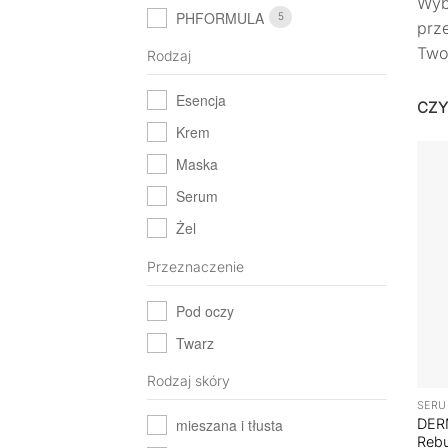
Wyb
PHFORMULA
5
prze
Two
Rodzaj
Esencja
CZY
Krem
Maska
Serum
Żel
Przeznaczenie
Pod oczy
Twarz
+
Rodzaj skóry
SER
DER
mieszana i tłusta
Rebu