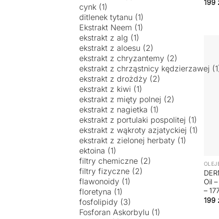
199
+
OLEJ
DERM
Oil 
– 17
199