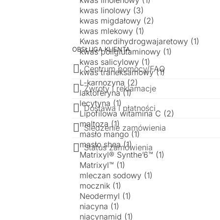
OBSŁUGA KLIENTA
Centrum pomocy/FAQ
Zwroty i reklamacje
Dostawa i płatności
Śledzenie zamówienia
Status zamówienia