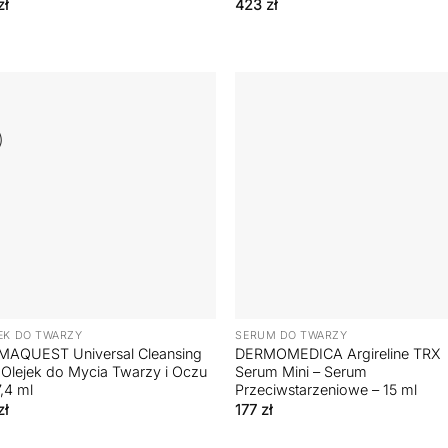
zł
423
zł
+
EK DO TWARZY
SERUM DO TWARZY
AQUEST Universal Cleansing
DERMOMEDICA Argireline TRX
– Olejek do Mycia Twarzy i Oczu
Serum Mini – Serum
7,4 ml
Przeciwstarzeniowe – 15 ml
zł
177
zł