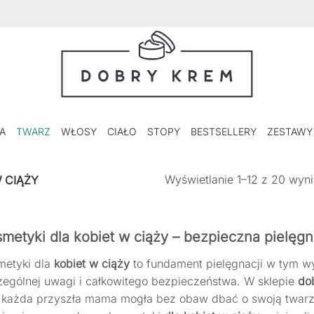
A
TWARZ
WŁOSY
CIAŁO
STOPY
BESTSELLERY
ZESTAWY
Wyświetlanie 1–12 z 20 wyn
 CIĄŻY
metyki dla kobiet w ciąży – bezpieczna pielęg
metyki dla
kobiet w ciąży
to fundament pielęgnacji w tym w
zególnej uwagi i całkowitego bezpieczeństwa. W sklepie
do
 każda przyszła mama mogła bez obaw dbać o swoją twarz 