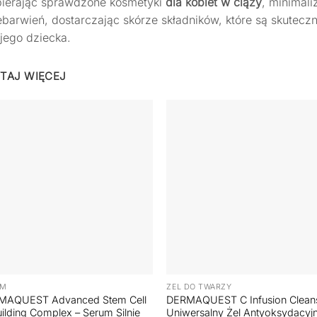
ierając sprawdzone kosmetyki
dla kobiet w ciąży
, minimal
barwień, dostarczając skórze składników, które są skuteczn
jego dziecka.
TAJ WIĘCEJ
+
UM
ŻEL DO TWARZY
MAQUEST Advanced Stem Cell
DERMAQUEST C Infusion Cleans
ilding Complex – Serum Silnie
Uniwersalny Żel Antyoksydacyj