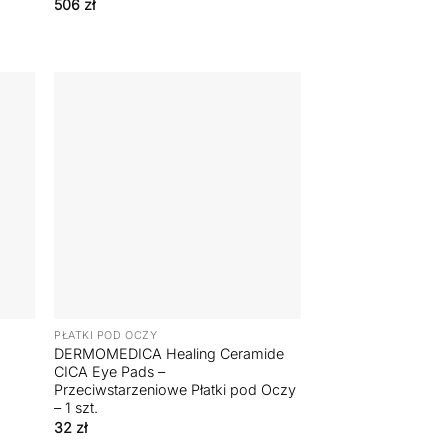
506
zł
+
PŁATKI POD OCZY
DERMOMEDICA Healing Ceramide
CICA Eye Pads –
Przeciwstarzeniowe Płatki pod Oczy
– 1 szt.
32
zł