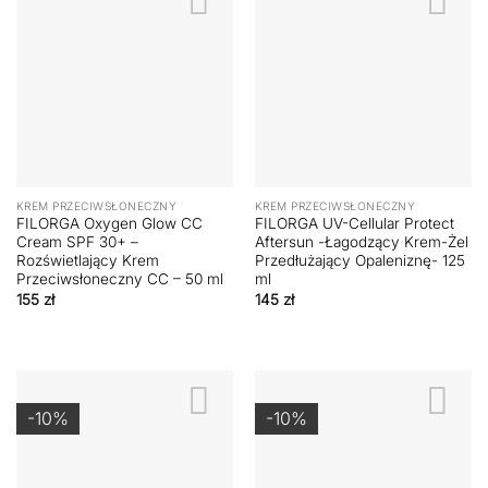
KREM PRZECIWSŁONECZNY
KREM PRZECIWSŁONECZNY
FILORGA Oxygen Glow CC
FILORGA UV-Cellular Protect
Cream SPF 30+ –
Aftersun -Łagodzący Krem-Żel
Rozświetlający Krem
Przedłużający Opaleniznę- 125
Przeciwsłoneczny CC – 50 ml
ml
155
zł
145
zł
-10%
-10%