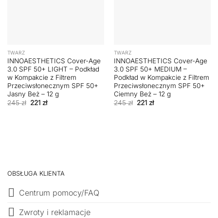
TWARZ
TWARZ
INNOAESTHETICS Cover-Age
INNOAESTHETICS Cover-Age
3.0 SPF 50+ LIGHT – Podkład
3.0 SPF 50+ MEDIUM –
w Kompakcie z Filtrem
Podkład w Kompakcie z Filtrem
Przeciwsłonecznym SPF 50+
Przeciwsłonecznym SPF 50+
Jasny Beż – 12 g
Ciemny Beż – 12 g
Pierwotna
Aktualna
Pierwotna
Aktualna
245
zł
221
zł
245
zł
221
zł
cena
cena
cena
cena
wynosiła:
wynosi:
wynosiła:
wynosi:
245 zł.
221 zł.
245 zł.
221 zł.
OBSŁUGA KLIENTA
Centrum pomocy/FAQ
Zwroty i reklamacje