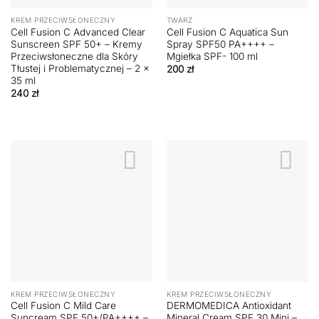
KREM PRZECIWSŁONECZNY
TWARZ
Cell Fusion C Advanced Clear
Cell Fusion C Aquatica Sun
Sunscreen SPF 50+ – Kremy
Spray SPF50 PA++++ –
Przeciwsłoneczne dla Skóry
Mgiełka SPF- 100 ml
Tłustej i Problematycznej – 2 x
200
zł
35 ml
240
zł
KREM PRZECIWSŁONECZNY
KREM PRZECIWSŁONECZNY
Cell Fusion C Mild Care
DERMOMEDICA Antioxidant
Suncream SPF 50+/PA++++ –
Mineral Cream SPF 30 Mini –