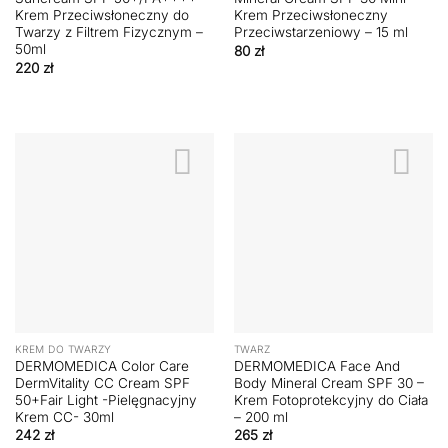
Krem Przeciwsłoneczny do
Krem Przeciwsłoneczny
Twarzy z Filtrem Fizycznym –
Przeciwstarzeniowy – 15 ml
50ml
80
zł
220
zł
KREM DO TWARZY
TWARZ
DERMOMEDICA Color Care
DERMOMEDICA Face And
DermVitality CC Cream SPF
Body Mineral Cream SPF 30 –
50+Fair Light -Pielęgnacyjny
Krem Fotoprotekcyjny do Ciała
Krem CC- 30ml
– 200 ml
242
zł
265
zł