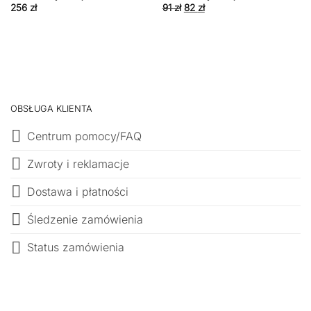
Pierwotna
Aktualna
256
zł
91
zł
82
zł
cena
cena
wynosiła:
wynosi:
91 zł.
82 zł.
OBSŁUGA KLIENTA
Centrum pomocy/FAQ
Zwroty i reklamacje
Dostawa i płatności
Śledzenie zamówienia
Status zamówienia