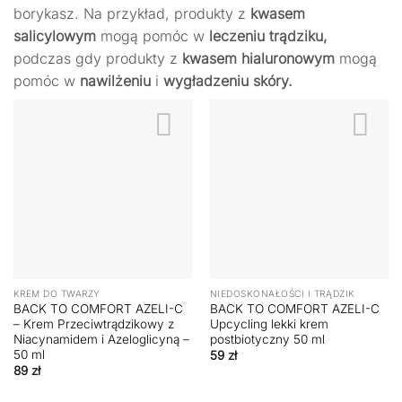
borykasz. Na przykład, produkty z
kwasem
salicylowym
mogą pomóc w
leczeniu trądziku,
podczas gdy produkty z
kwasem hialuronowym
mogą
pomóc w
nawilżeniu
i
wygładzeniu skóry.
KREM DO TWARZY
NIEDOSKONAŁOŚCI I TRĄDZIK
BACK TO COMFORT AZELI-C
BACK TO COMFORT AZELI-C
– Krem Przeciwtrądzikowy z
Upcycling lekki krem
Niacynamidem i Azeloglicyną –
postbiotyczny 50 ml
50 ml
59
zł
89
zł