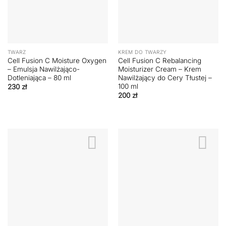
TWARZ
KREM DO TWARZY
Cell Fusion C Moisture Oxygen
Cell Fusion C Rebalancing
– Emulsja Nawilżająco-
Moisturizer Cream – Krem
Dotleniająca – 80 ml
Nawilżający do Cery Tłustej –
100 ml
230
zł
200
zł