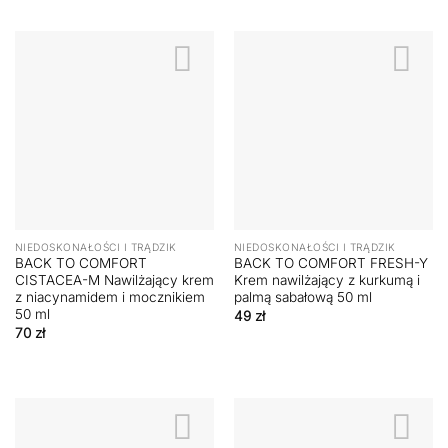
NIEDOSKONAŁOŚCI I TRĄDZIK
NIEDOSKONAŁOŚCI I TRĄDZIK
BACK TO COMFORT
BACK TO COMFORT FRESH-Y
CISTACEA-M Nawilżający krem
Krem nawilżający z kurkumą i
z niacynamidem i mocznikiem
palmą sabałową 50 ml
50 ml
49
zł
70
zł