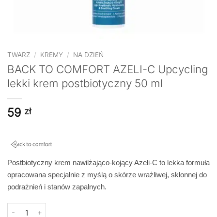
TWARZ
/
KREMY
/
NA DZIEŃ
BACK TO COMFORT AZELI-C Upcycling
lekki krem postbiotyczny 50 ml
59
zł
Postbiotyczny krem nawilżająco-kojący Azeli-C to lekka formuła
opracowana specjalnie z myślą o skórze wrażliwej, skłonnej do
podrażnień i stanów zapalnych.
ilość BACK TO COMFORT AZELI-C Upcycling lekki krem postbiot