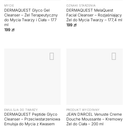
MYCIE
OZNAKI STARZENIA
DERMAQUEST Glyco Gel
DERMAQUEST MelaQuest
Cleanser – Żel Terapeutyczny
Facial Cleanser – Rozjaśniający
do Mycia Twarzy i Ciała – 177
Żel do Mycia Twarzy – 177,4 ml
ml
199
zł
199
zł
EMULSJA DO TWARZY
PRODUKT WYCOFANY
DERMAQUEST Peptide Glyco
JEAN D’ARCEL Venuste Creme
Cleanser – Przeciwstarzeniowa
Douche Moussante – Kremowy
Emulsja do Mycia z Kwasem
Żel do Ciała – 200 ml