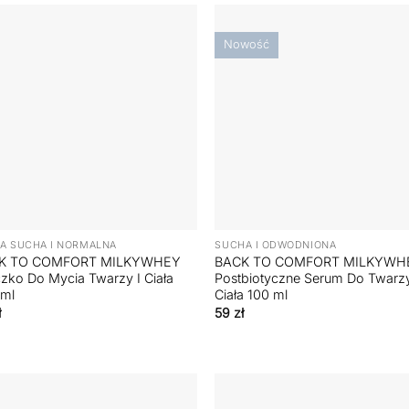
Nowość
+
A SUCHA I NORMALNA
SUCHA I ODWODNIONA
K TO COMFORT MILKYWHEY
BACK TO COMFORT MILKYWH
zko Do Mycia Twarzy I Ciała
Postbiotyczne Serum Do Twarzy
 ml
Ciała 100 ml
ł
59
zł