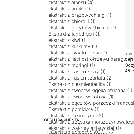
+
SERU
BAC
Odży
45
z
OBSŁUGA KLIENTA
Centrum pomocy/FAQ