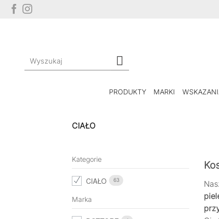
Przewiń
do
zawartości
Szukaj:
PRODUKTY
MARKI
WSKAZANI
CIAŁO
Kategorie
Kos
CIAŁO
63
Nas
piel
Marka
prz