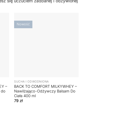
esz się uczuciem zadbanej i odżywionej
Nowość
+
SUCHA I ODWODNIONA
EY –
BACK TO COMFORT MILKYWHEY –
 do
Nawilżająco-Odżywczy Balsam Do
Ciała 400 ml
79
zł