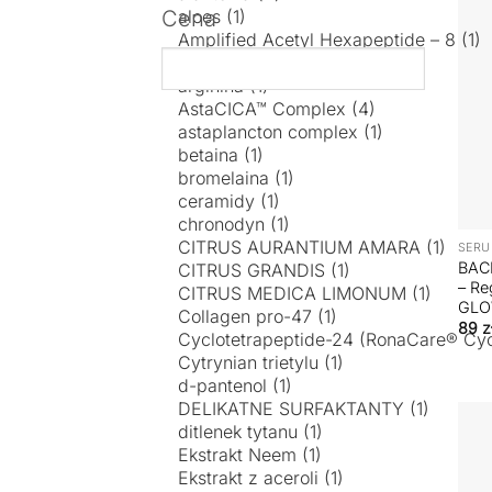
Cena
+
SERU
BAC
– Re
GLO
89
z