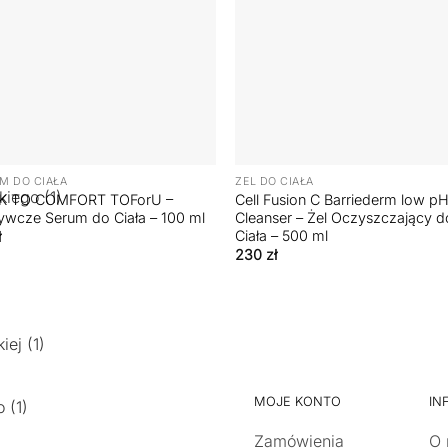
+
M DO CIAŁA
ŻEL DO CIAŁA
K TO COMFORT TOForU –
Cell Fusion C Barriederm low p
wcze Serum do Ciała – 100 ml
Cleanser – Żel Oczyszczający d
Ciała – 500 ml
ł
230
zł
MOJE KONTO
IN
Zamówienia
O 