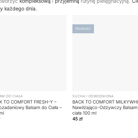
stworzyć
kompleksową
i
przyjemną
rutynę pielęgnacyjną.
Ci
ry każdego dnia.
Nowość
+
AM DO CIAŁA
SUCHA I ODWODNIONA
K TO COMFORT FRESH-Y –
BACK TO COMFORT MILKYWH
ozadaniowy Balsam do Ciała –
Nawilżająco-Odżywczy Balsam
ml
ciała 100 ml
45
zł