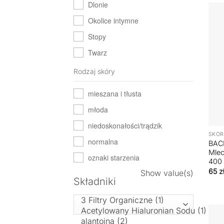
Dlonie
Okolice intymne
Stopy
Twarz
Rodzaj skóry
mieszana i tłusta
młoda
+
niedoskonałości/trądzik
SKÓR
normalna
BAC
Mlec
oznaki starzenia
400
65
z
Show value(s)
Składniki