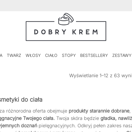
A
TWARZ
WŁOSY
CIAŁO
STOPY
BESTSELLERY
ZESTAWY
Wyświetlanie 1–12 z 63 wyn
metyki do ciała
za różnorodna oferta obejmuje
produkty starannie dobrane
,
ęgnacyjne Twojego ciała.
Twoja skóra będzie
gładka, nawil
yjemnych doznań
pielęgnacyjnych.
Odkryj pełen zakres nas