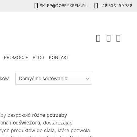
SKLEP@DOBRYKREM.PL
+48 503 199 788
PROMOCJE
BLOG
KONTAKT
ików
 by zaspokoić
różne potrzeby
żona
i
odświeżona,
dostarczając
zych produktów do ciała, które pozwolą