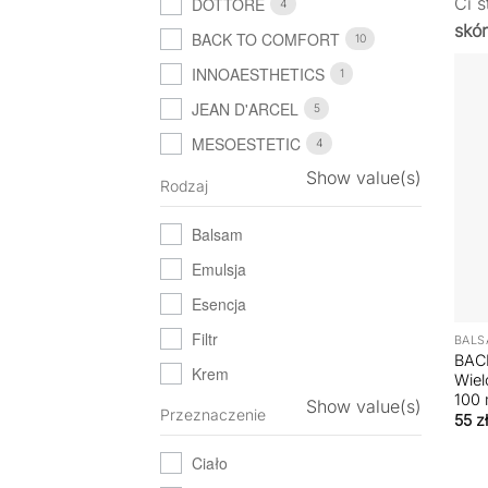
Ci 
DOTTORE
4
skó
BACK TO COMFORT
10
INNOAESTHETICS
1
JEAN D'ARCEL
5
MESOESTETIC
4
Show value(s)
Rodzaj
Balsam
Emulsja
Esencja
+
Filtr
BALS
BAC
Krem
Wiel
100 
Show value(s)
Przeznaczenie
55
zł
Ciało