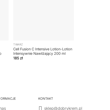
+
TWARZ
H
Cell Fusion C Intensive Lotion-Lotion
o
Intensywnie Nawilżający 200 ml
185
zł
FORMACJE
KONTAKT
nas
sklep@dobrykrem.pl