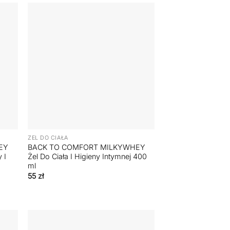
+
ŻEL DO CIAŁA
EY
BACK TO COMFORT MILKYWHEY
 I
Żel Do Ciała I Higieny Intymnej 400
ml
55
zł