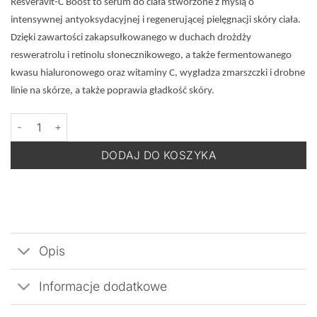
Resveravit-C Boost to serum do ciała stworzone z myślą o
intensywnej antyoksydacyjnej i regenerującej pielęgnacji skóry ciała.
Dzięki zawartości zakapsułkowanego w duchach drożdży
resweratrolu i retinolu słonecznikowego, a także fermentowanego
kwasu hialuronowego oraz witaminy C, wygładza zmarszczki i drobne
linie na skórze, a także poprawia gładkość skóry.
ilość BACK TO COMFORT RESVERAVIT-C - Regenerujące Serum 
DODAJ DO KOSZYKA
Opis
Informacje dodatkowe