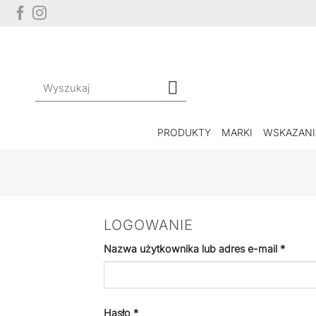
Przewiń
do
zawartości
Szukaj:
PRODUKTY
MARKI
WSKAZANI
LOGOWANIE
Wyma
Nazwa użytkownika lub adres e-mail
*
Wymagane
Hasło
*