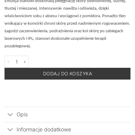
Emulsja stanowi doskonałą pielęgnację skóry odwodnionej, suchej,
tłustej i mieszanej. Intensywnie nawilża i odświeża, dzięki
właściwościom soku z aloesu i wyciągowi z pomidora. Ponadto tlen
wnikający w komórki chroni skórę przed nadmiernym rogowaceniem.
Łagodzi zaczerwienienia, podrażnienia oraz koi skórę po zabiegach
laserowych i IPL, stanowi doskonałe uzupełnienie terapii
pozabiegowej.
ilość Cell Fusion C Moisture Oxygen - Emulsja Nawilżająco-Dotlen
DODAJ DO KOSZYKA
Opis
Informacje dodatkowe