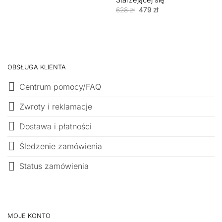
Starzejącej się
Pierwotna
Aktualna
628
zł
479
zł
cena
cena
wynosiła:
wynosi:
628 zł.
479 zł.
OBSŁUGA KLIENTA
Centrum pomocy/FAQ
Zwroty i reklamacje
Dostawa i płatności
Śledzenie zamówienia
Status zamówienia
MOJE KONTO