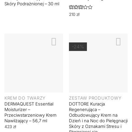
Skóry Podrażnionej – 30 ml
Oceniono
210
zł
5
na 5
-24%
KREM DO TWARZY
ZESTAW PRODUKTOWY
DERMAQUEST Essential
DOTTORE Kuracja
Moisturizer –
Regenerująca –
Przeciwstarzeniowy Krem
Odbudowujący Krem na
Nawilżający – 56,7 ml
Dzień i na Noc do Pielęgnacji
Skóry z Oznakami Stresu i
423
zł