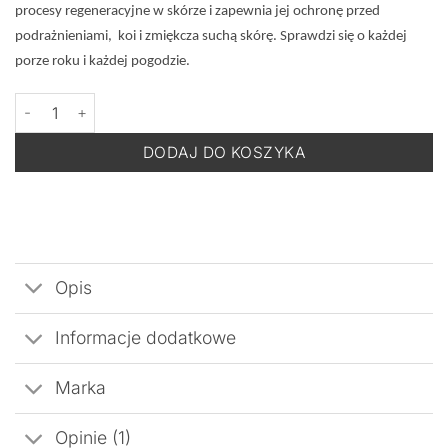
procesy regeneracyjne w skórze i zapewnia jej ochronę przed
podrażnieniami, koi i zmiękcza suchą skórę. Sprawdzi się o każdej
porze roku i każdej pogodzie.
ilość INNOAESTHETICS Xeroskin Creme - Krem Regenerujący do
DODAJ DO KOSZYKA
Opis
Informacje dodatkowe
Marka
Opinie (1)