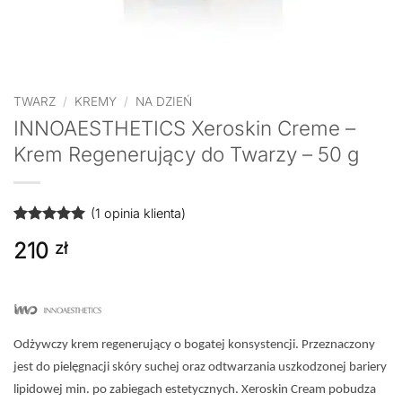
TWARZ
/
KREMY
/
NA DZIEŃ
INNOAESTHETICS Xeroskin Creme –
Krem Regenerujący do Twarzy – 50 g
(
1
opinia klienta)
Oceniony
1
5
210
zł
na 5 na
podstawie
oceny
klienta
Odżywczy krem regenerujący o bogatej konsystencji. Przeznaczony
jest do pielęgnacji skóry suchej oraz odtwarzania uszkodzonej bariery
lipidowej min. po zabiegach estetycznych.
Xeroskin Cream pobudza