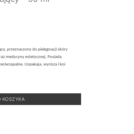
y, przeznaczony do pielęgnacji skóry
raz medycyny estetycznej. Posiada
eciwzapalne. Uspakaja, wycisza i koi
rem Intensywnie Regenerujący - 50 ml
O KOSZYKA