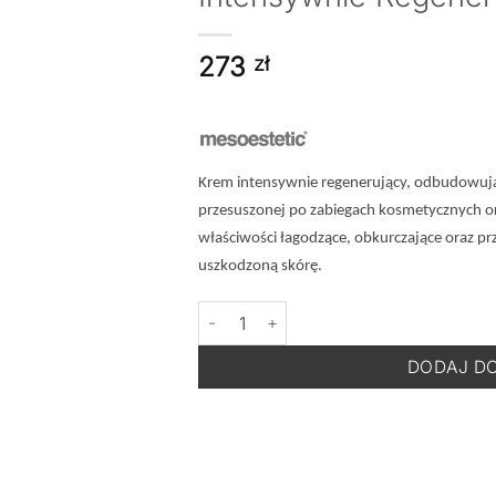
273
zł
Krem intensywnie regenerujący, odbudowując
przesuszonej po zabiegach kosmetycznych o
właściwości łagodzące, obkurczające oraz prz
uszkodzoną skórę.
ilość MESOESTETIC Fast Skin Repair - K
DODAJ D