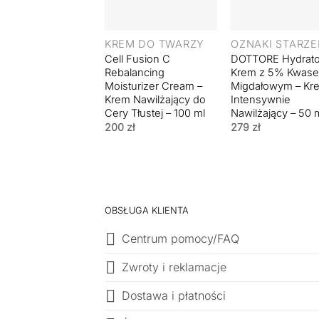
+
+
KREM DO TWARZY
OZNAKI STARZE
Cell Fusion C
DOTTORE Hydrato
Rebalancing
Krem z 5% Kwas
Moisturizer Cream –
Migdałowym – Kr
Krem Nawilżający do
Intensywnie
Cery Tłustej – 100 ml
Nawilżający – 50 
200
zł
279
zł
OBSŁUGA KLIENTA
Centrum pomocy/FAQ
Zwroty i reklamacje
Dostawa i płatności