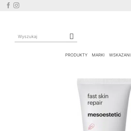
Przewiń
do
zawartości
Szukaj:
PRODUKTY
MARKI
WSKAZANI