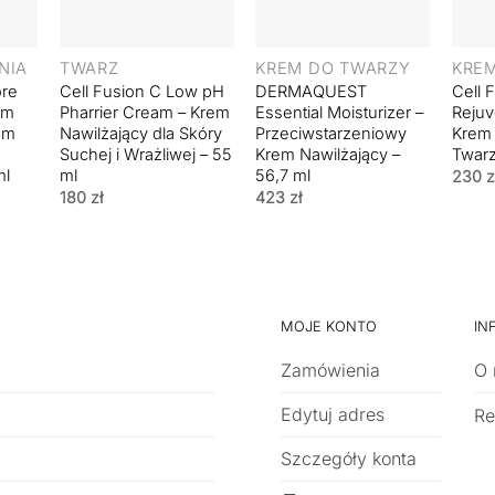
+
+
+
NIA
TWARZ
KREM DO TWARZY
KRE
re
Cell Fusion C Low pH
DERMAQUEST
Cell 
em
Pharrier Cream – Krem
Essential Moisturizer –
Rejuv
em
Nawilżający dla Skóry
Przeciwstarzeniowy
Krem
Suchej i Wrażliwej – 55
Krem Nawilżający –
Twarz
ml
ml
56,7 ml
230
z
180
zł
423
zł
MOJE KONTO
IN
Zamówienia
O 
Edytuj adres
Re
Szczegóły konta