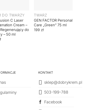
+
+
M DO TWARZY
TWARZ
Fusion C Laser
GEN FACTOR Personal
Cell Fusion C TA
enation Cream –
Care „Green” 75 ml
Repair Cream – Kr
 Regenerujący do
Regenerujący – 50
199
zł
y – 50 ml
ł
FORMACJE
KONTAKT
nas
sklep@dobrykrem.pl
503-199-788
gulaminy
Facebook