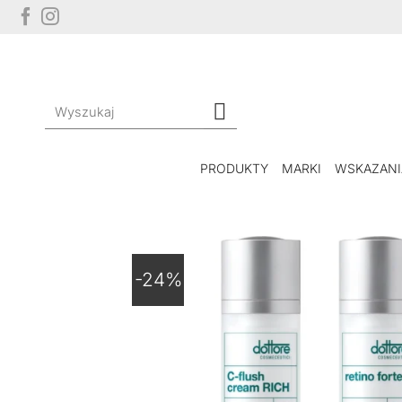
Przewiń
do
zawartości
Szukaj:
PRODUKTY
MARKI
WSKAZANI
-24%