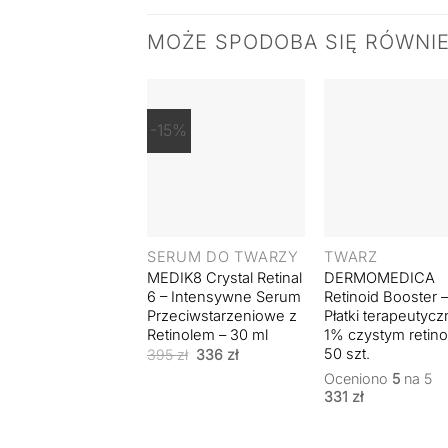
MOŻE SPODOBA SIĘ RÓWNI
-15%
+
+
SERUM DO TWARZY
TWARZ
MEDIK8 Crystal Retinal
DERMOMEDICA
6 – Intensywne Serum
Retinoid Booster 
Przeciwstarzeniowe z
Płatki terapeutycz
Retinolem – 30 ml
1% czystym retin
50 szt.
Pierwotna
Aktualna
395
zł
336
zł
cena
cena
Oceniono
5
na 5
wynosiła:
wynosi:
395 zł.
336 zł.
331
zł