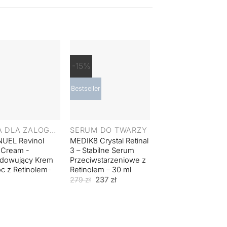
-15%
-15%
Bestseller
+
+
CENA DLA ZALOGOWANYCH UŻYTKOWNIKÓW
SERUM DO TWARZY
SERUM DO TWAR
NUEL Revinol
MEDIK8 Crystal Retinal
MEDIK8 Crystal Ret
 Cream -
3 – Stabilne Serum
1 – Serum
dowujący Krem
Przeciwstarzeniowe z
Przeciwstarzeniow
c z Retinolem-
Retinolem – 30 ml
Retinolem – 30 ml
Pierwotna
Aktualna
Pierwotna
Aktual
279
zł
237
zł
256
zł
218
zł
cena
cena
cena
cena
wynosiła:
wynosi:
wynosiła:
wynosi
279 zł.
237 zł.
256 zł.
218 zł.