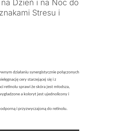
a Dzień i na Noc do
Oznakami Stresu i
ywnym działaniu synergistycznie połączonych
lęgnację cery starzejącej się i z
i retinolu sprawi że skóra jest młodsza,
ygładzone a koloryt jest ujednolicony i
ą odporną i przyzwyczajoną do retinolu.
dbudowujący Krem na Dzień i na Noc do Pielęgnacji Skóry z Oznakam