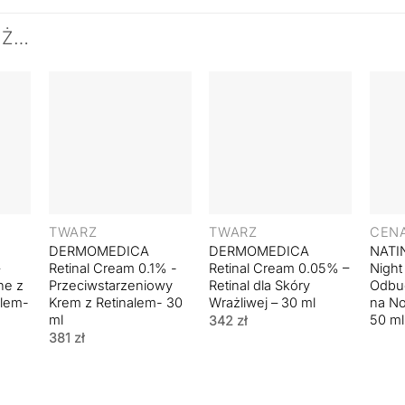
EŻ…
+
+
TWARZ
TWARZ
DERMOMEDICA
DERMOMEDICA
NATI
–
Retinal Cream 0.1% -
Retinal Cream 0.05% –
Night
ne z
Przeciwstarzeniowy
Retinal dla Skóry
Odbu
olem-
Krem z Retinalem- 30
Wrażliwej – 30 ml
na No
ml
50 ml
342
zł
381
zł