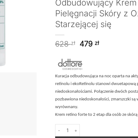
Odbudowujący Krem n
Pielęgnacji Skóry z 
Starzejącej się
Pierwotna
Aktualna
628
479
zł
zł
cena
cena
wynosiła:
wynosi:
628 zł.
479 zł.
Kuracja odbudowująca na noc oparta na akt
retinolu i ekoRetinolu stanowi dwuetapową pie
niedoskonałościami. Połączenie dwóch postac
pozbawiona niedoskonałości, zmarszczki są w
wyrównany.
Krem retino forte to 2 etap dla osób ze skór
ilość DOTTORE Kuracja Regenerująca - O