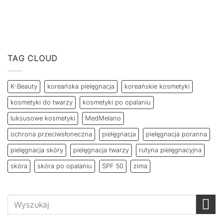
TAG CLOUD
K-Beauty
koreańska pielęgnacja
koreańskie kosmetyki
kosmetyki do twarzy
kosmetyki po opalaniu
luksusowe kosmetyki
MedMelano
ochrona przeciwsłoneczna
pielęgnacja
pielęgnacja poranna
pielęgnacja skóry
pielęgnacja twarzy
rutyna pielęgnacyjna
skóra
skóra po opalaniu
SPF 50
zima