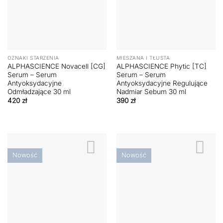
OZNAKI STARZENIA
MIESZANA I TŁUSTA
ALPHASCIENCE Novacell [CG]
ALPHASCIENCE Phytic [TC]
Serum – Serum
Serum – Serum
Antyoksydacyjne
Antyoksydacyjne Regulujące
Odmładzające 30 ml
Nadmiar Sebum 30 ml
420
zł
390
zł
Nowość
Nowość