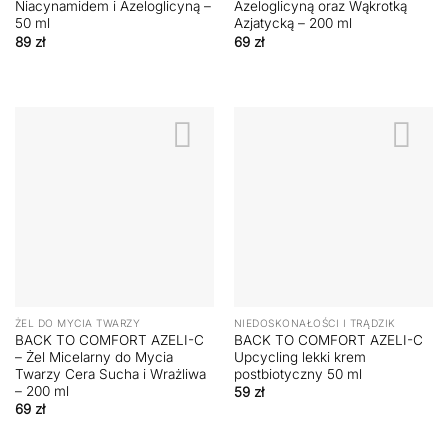
Niacynamidem i Azeloglicyną –
Azeloglicyną oraz Wąkrotką
50 ml
Azjatycką – 200 ml
89
zł
69
zł
ŻEL DO MYCIA TWARZY
NIEDOSKONAŁOŚCI I TRĄDZIK
BACK TO COMFORT AZELI-C
BACK TO COMFORT AZELI-C
– Żel Micelarny do Mycia
Upcycling lekki krem
Twarzy Cera Sucha i Wrażliwa
postbiotyczny 50 ml
– 200 ml
59
zł
69
zł