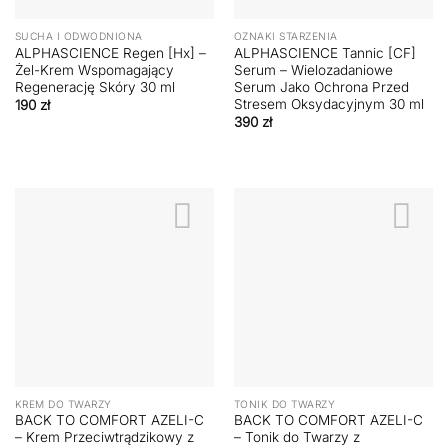
SUCHA I ODWODNIONA
OZNAKI STARZENIA
ALPHASCIENCE Regen [Hx] –
ALPHASCIENCE Tannic [CF]
Żel-Krem Wspomagający
Serum – Wielozadaniowe
Regenerację Skóry 30 ml
Serum Jako Ochrona Przed
Stresem Oksydacyjnym 30 ml
190
zł
390
zł
KREM DO TWARZY
TONIK DO TWARZY
BACK TO COMFORT AZELI-C
BACK TO COMFORT AZELI-C
– Krem Przeciwtrądzikowy z
– Tonik do Twarzy z