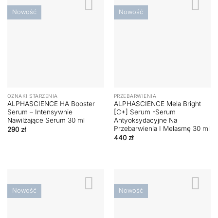
Nowość
Nowość
OZNAKI STARZENIA
PRZEBARWIENIA
ALPHASCIENCE HA Booster
ALPHASCIENCE Mela Bright
Serum – Intensywnie
[C+] Serum -Serum
Nawilżające Serum 30 ml
Antyoksydacyjne Na
Przebarwienia I Melasmę 30 ml
290
zł
440
zł
Nowość
Nowość