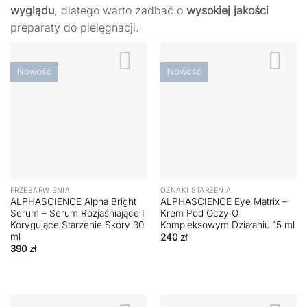
wyglądu
, dlatego warto zadbać o
wysokiej
jakości
preparaty do pielęgnacji.
Nowość
Nowość
PRZEBARWIENIA
OZNAKI STARZENIA
ALPHASCIENCE Alpha Bright
ALPHASCIENCE Eye Matrix –
Serum – Serum Rozjaśniające I
Krem Pod Oczy O
Korygujące Starzenie Skóry 30
Kompleksowym Działaniu 15 ml
ml
240
zł
390
zł