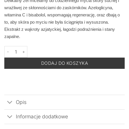
Delikatny żel micelarny do codziennego mycia skóry suchej i
wrażliwej ze skłonnościami do zaskórników. Azeloglicyna,
witamina C i bisabolol, wspomagają regenerację, oraz dbają o
to, aby skóra po myciu nie była ściągnięta i wysuszona.
Ekstrakt z wąkroty azjatyckiej, łagodzi podrażnienia i stany
zapalne.
ilość BACK TO COMFORT AZELI-C - Żel Micelarny do Mycia Twar
DODAJ DO KOSZYKA
Opis
Informacje dodatkowe