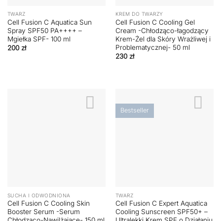
TWARZ
KREM DO TWARZY
Cell Fusion C Aquatica Sun
Cell Fusion C Cooling Gel
Spray SPF50 PA++++ –
Cream -Chłodząco-łagodzący
Mgiełka SPF- 100 ml
Krem-Żel dla Skóry Wrażliwej i
Problematycznej- 50 ml
200
zł
230
zł
Bestseller
SUCHA I ODWODNIONA
TWARZ
Cell Fusion C Cooling Skin
Cell Fusion C Expert Aquatica
Booster Serum -Serum
Cooling Sunscreen SPF50+ –
Chłodząco-Nawilżające- 150 ml
Ultralekki Krem SPF o Działaniu