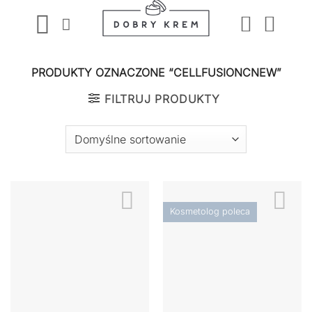
Przewiń
do
zawartości
PRODUKTY OZNACZONE “CELLFUSIONCNEW”
FILTRUJ PRODUKTY
Kosmetolog poleca