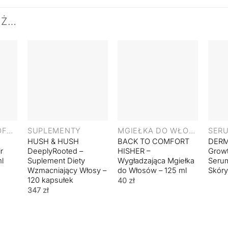
EŻ…
+
+
+
PRODUKT WYCOFANY
SUPLEMENTY
MGIEŁKA DO WŁOSÓW
HUSH & HUSH
BACK TO COMFORT
DER
r
DeeplyRooted –
HISHER –
Growt
ml
Suplement Diety
Wygładzająca Mgiełka
Seru
Wzmacniający Włosy –
do Włosów – 125 ml
Skóry
120 kapsułek
40
zł
347
zł