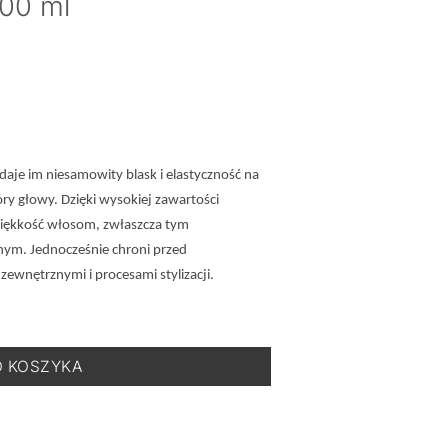
100 ml
aje im niesamowity blask i elastyczność na
óry głowy. Dzięki wysokiej zawartości
miękkość włosom, zwłaszcza tym
nym. Jednocześnie chroni przed
wnętrznymi i procesami stylizacji.
o Laminacji Włosów - 100 ml
O KOSZYKA