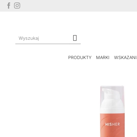
Przewiń
do
zawartości
Szukaj:
PRODUKTY
MARKI
WSKAZANI