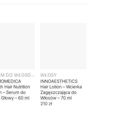
+
SERUM DO WŁOSÓW
WŁOSY
MOMEDICA
INNOAESTHETICS
h Hair Nutrition
Hair Lotion – Wcierka
m – Serum do
Zagęszczająca do
 Głowy – 60 ml
Włosów – 70 ml
210
zł