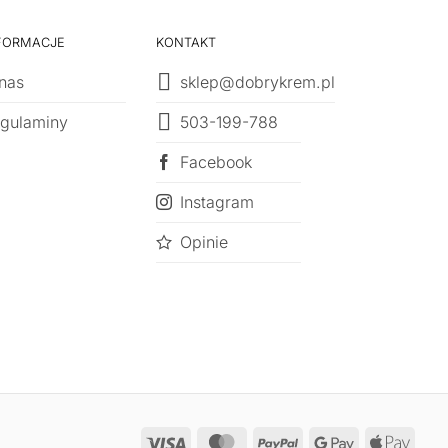
FORMACJE
KONTAKT
nas
sklep@dobrykrem.pl
503-199-788
gulaminy
Facebook
Instagram
Opinie
Visa
MasterCard
PayPal
Google
Appl