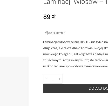
Laminacji Włosów – 
89
zł
Laminacja włosów żelem HISHER nie tylko nad
długi czas, ale także dba o zdrowie Twojej sk
morskiego kolagenu, żel wygładza i nadaje 
zniszczonym, rozjaśnianym i często farbowa
uszkodzeniami spowodowanymi czynnikami ze
ilość BACK TO COMFORT HISHER - Żel d
DODAJ D