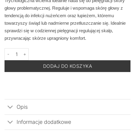
Trychologiczna wcierka idealnie nada się do pielęgnacji skóry
głowy problematycznej. Reguluje i wspomaga skórę głowy z
tendencją do infekcji nużeńcem oraz łupieżem, któremu
towarzyszy świąd lub nadmierne przetłuszczanie się. Idealnie
sprawdzi się w codziennej pielęgnacji regulującej skalp,
przywracając skórze upragniony komfort.
ilość BACK TO COMFORT PYRETRIN-D TRYCHO - Regulująca Wci
DODAJ DO KOSZYKA
Opis
Informacje dodatkowe