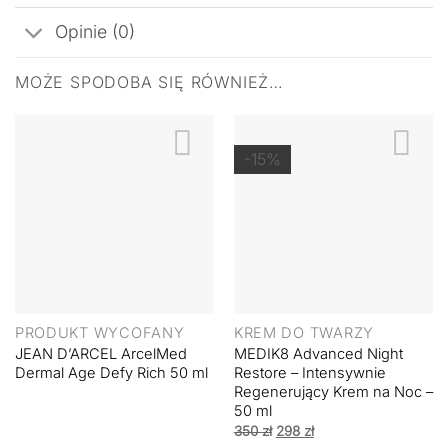
Opinie (0)
MOŻE SPODOBA SIĘ RÓWNIEŻ…
-15%
PRODUKT WYCOFANY
KREM DO TWARZY
JEAN D’ARCEL ArcelMed
MEDIK8 Advanced Night
Dermal Age Defy Rich 50 ml
Restore – Intensywnie
Regenerujący Krem na Noc –
50 ml
Pierwotna
Aktualna
350
zł
298
zł
cena
cena