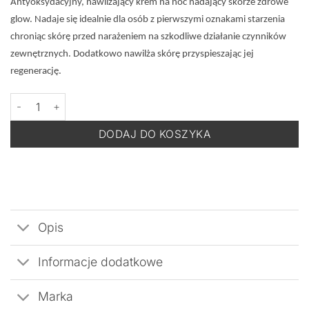
Antyoksydacyjny, nawilżający krem na noc nadający skórze zdrowe
glow. Nadaje się idealnie dla osób z pierwszymi oznakami starzenia
chroniąc skórę przed narażeniem na szkodliwe działanie czynników
zewnętrznych. Dodatkowo nawilża skórę przyspieszając jej
regenerację.
ilość BACK TO COMFORT RESVERAVIT-C Regenerujący krem na
DODAJ DO KOSZYKA
Opis
Informacje dodatkowe
Marka