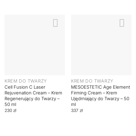
wynosiła:
wynosi:
350 zł.
298 zł.
KREM DO TWARZY
KREM DO TWARZY
Cell Fusion C Laser
MESOESTETIC Age Element
Rejuvenation Cream – Krem
Firming Cream – Krem
Regenerujący do Twarzy –
Ujędrniający do Twarzy – 50
50 ml
ml
230
zł
337
zł