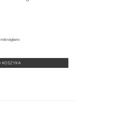
 mikroigłami
ule - Rozjaśniające Serum z Mikroigłami - 20ml
O KOSZYKA