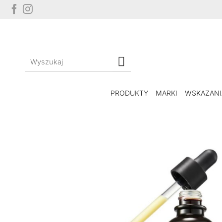
Przewiń
do
zawartości
Szukaj:
PRODUKTY
MARKI
WSKAZANI