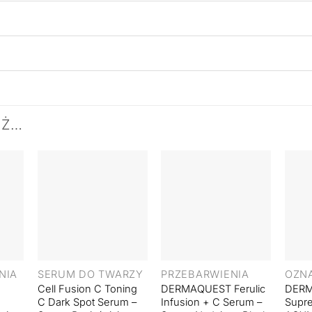
EŻ…
+
+
+
NIA
SERUM DO TWARZY
PRZEBARWIENIA
OZNA
Cell Fusion C Toning
DERMAQUEST Ferulic
DER
C Dark Spot Serum –
Infusion + C Serum –
Supre