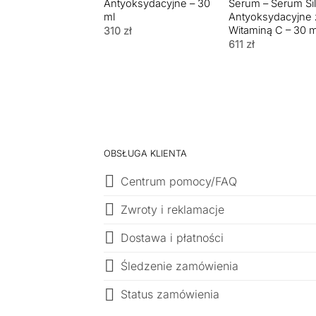
Antyoksydacyjne – 30
Serum – Serum Sil
ml
Antyoksydacyjne 
Witaminą C – 30 m
310
zł
611
zł
OBSŁUGA KLIENTA
Centrum pomocy/FAQ
Zwroty i reklamacje
Dostawa i płatności
Śledzenie zamówienia
Status zamówienia