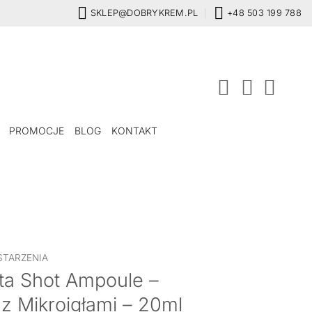
SKLEP@DOBRYKREM.PL
+48 503 199 788
PROMOCJE
BLOG
KONTAKT
STARZENIA
ita Shot Ampoule –
z Mikroigłami – 20ml