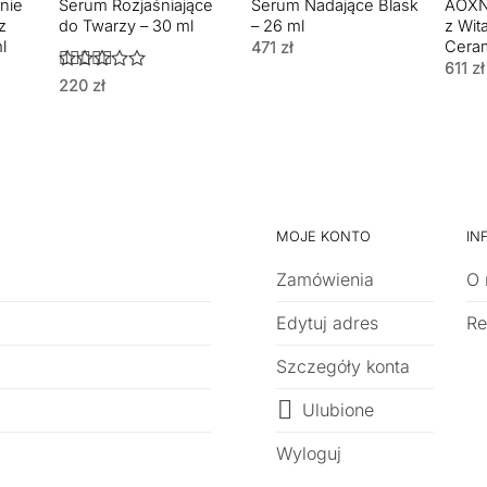
nie
Serum Rozjaśniające
Serum Nadające Blask
AOXN
z
do Twarzy – 30 ml
– 26 ml
z Wit
l
Ceram
471
zł
611
zł
Oceniono
220
zł
5
na 5
MOJE KONTO
IN
Zamówienia
O 
Edytuj adres
Re
Szczegóły konta
Ulubione
Wyloguj