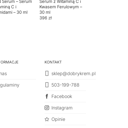
 Serum – Serum
Serum z Witaminą C i
Serum
aminą C i
Kwasem Ferulowym –
Antyoksydacyjno-
idami – 30 ml
30 ml
Przeciwzmarszcz
dla Skóry Suchej- 
396
zł
ml
396
zł
FORMACJE
KONTAKT
nas
sklep@dobrykrem.pl
503-199-788
gulaminy
Facebook
Instagram
Opinie