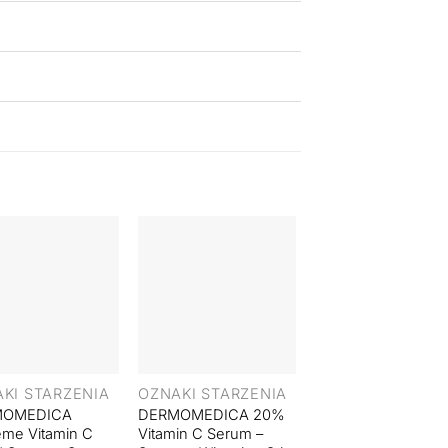
+
+
KI STARZENIA
OZNAKI STARZENIA
SERUM DO TWAR
MOMEDICA
DERMOMEDICA 20%
DERMOMEDICA
me Vitamin C
Vitamin C Serum –
Vitamin C+E Serum