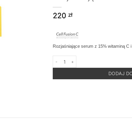
220
zł
Rozjaśniające serum z 15% witaminą C i
ilość Cell Fusion C 15 % Vita Shot Ampo
DODAJ D