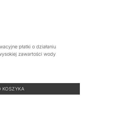
wacyjne płatki o działaniu
wysokiej zawartości wody
Chłodzący- 70 szt.
O KOSZYKA