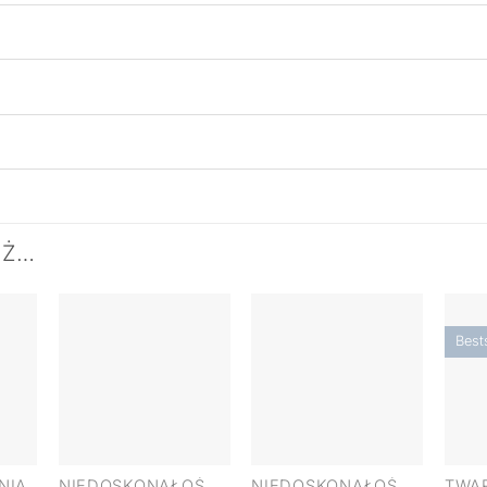
EŻ…
Bests
+
+
+
NIA
NIEDOSKONAŁOŚCI I TRĄDZIK
NIEDOSKONAŁOŚCI I TRĄDZIK
TWA