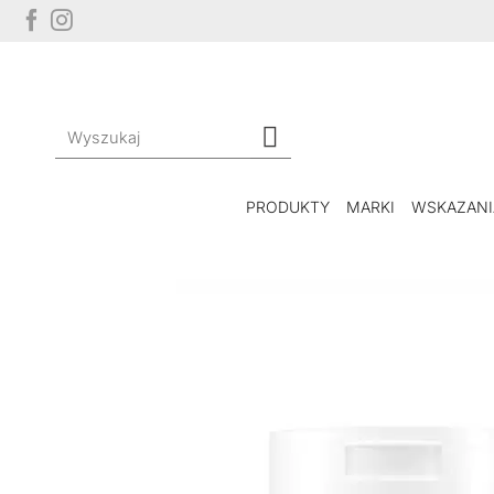
Przewiń
do
zawartości
Szukaj:
PRODUKTY
MARKI
WSKAZANI