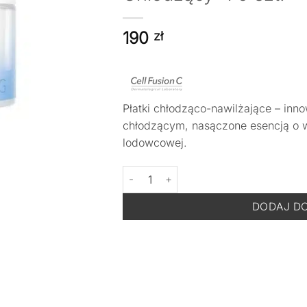
190
zł
Płatki chłodząco-nawilżające – inno
chłodzącym, nasączone esencją o 
lodowcowej.
ilość Cell Fusion C Cooling Pad - Płatek 
DODAJ D