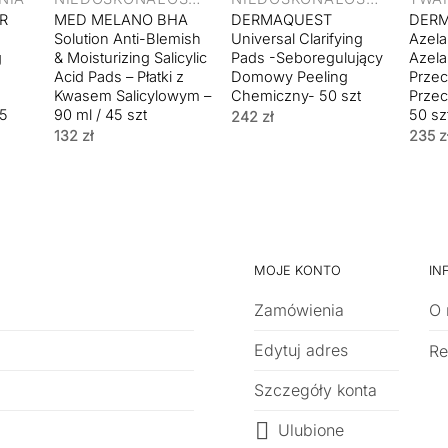
R
MED MELANO BHA
DERMAQUEST
DER
Solution Anti-Blemish
Universal Clarifying
Azela
g
& Moisturizing Salicylic
Pads -Seboregulujący
Azela
Acid Pads – Płatki z
Domowy Peeling
Przec
Kwasem Salicylowym –
Chemiczny- 50 szt
Przec
45
90 ml / 45 szt
50 sz
242
zł
132
zł
235
z
MOJE KONTO
IN
Zamówienia
O 
Edytuj adres
Re
Szczegóły konta
Ulubione