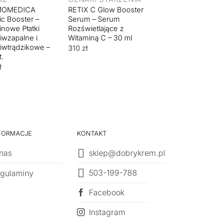
MOMEDICA
RETIX C Glow Booster
ic Booster –
Serum – Serum
inowe Płatki
Rozświetlające z
iwzapalne i
Witaminą C – 30 ml
iwtrądzikowe –
310
zł
t.
ł
FORMACJE
KONTAKT
nas
sklep@dobrykrem.pl
503-199-788
gulaminy
Facebook
Instagram