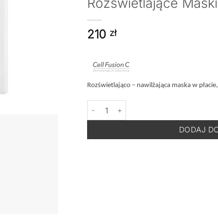
Rozświetlające Mask
210
zł
Rozświetlająco – nawilżająca maska w płacie,
ilość Cell Fusion C Radiance Vita Mask 
DODAJ D