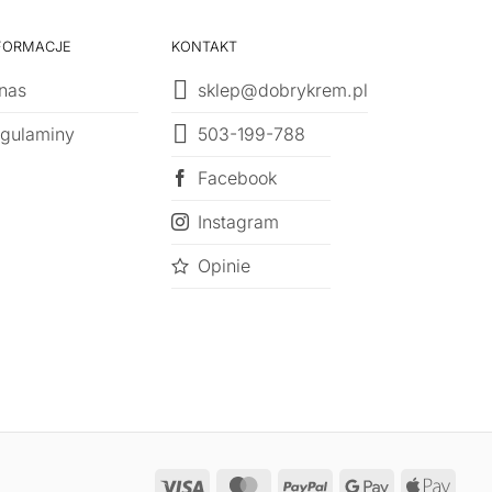
FORMACJE
KONTAKT
nas
sklep@dobrykrem.pl
503-199-788
gulaminy
Facebook
Instagram
Opinie
Visa
MasterCard
PayPal
Google
Appl