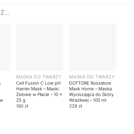
EŻ…
+
+
MASKA DO TWARZY
MASKA DO TWARZY
a
Cell Fusion C Low pH
DOTTORE Rossatore
Harrier Mask – Maski
Mask Home – Maska
Żelowe w Płacie – 10 x
Wyciszająca do Skóry
 w
25 g
Wrażliwej – 100 ml
190
zł
229
zł