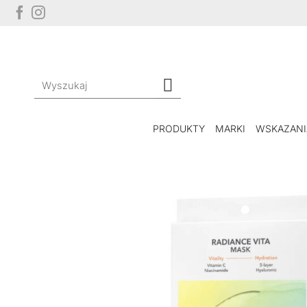
Przewiń
do
zawartości
Szukaj:
PRODUKTY
MARKI
WSKAZANI