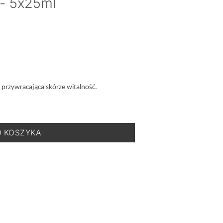
i- 5x25ml
 przywracająca skórze witalność.
-Rozświetlające Maski- 5x25ml
O KOSZYKA