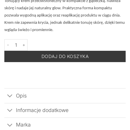
Tonujący krem przeciwsłoneczny w kompakcie z gąbeczką. Nawilża
skórę i nadaje jej naturalny glow.
Praktyczna forma kompaktu
pozwala wygodną aplikację oraz reaplikację produktu w ciągu dnia.
Krem nie zapewnia krycia, jednak delikatnie tonuję skórę, dzięki temu
wgląda świeżo i promiennie.
ilość Cell Fusion C Toning Sun Cushion SPF 50+/PA ++++ - Ton
DODAJ DO KOSZYKA
Opis
Informacje dodatkowe
Marka