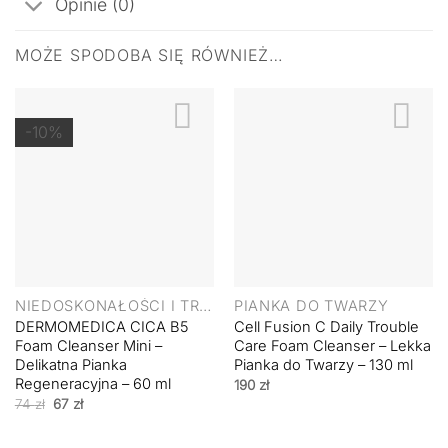
Opinie (0)
MOŻE SPODOBA SIĘ RÓWNIEŻ…
-10%
NIEDOSKONAŁOŚCI I TRĄDZIK
PIANKA DO TWARZY
DERMOMEDICA CICA B5
Cell Fusion C Daily Trouble
Foam Cleanser Mini –
Care Foam Cleanser – Lekka
Delikatna Pianka
Pianka do Twarzy – 130 ml
Regeneracyjna – 60 ml
190
zł
Pierwotna
Aktualna
74
zł
67
zł
cena
cena
wynosiła:
wynosi:
74 zł.
67 zł.