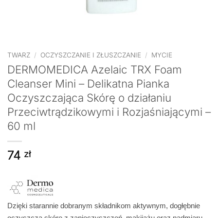
TWARZ
/
OCZYSZCZANIE I ZŁUSZCZANIE
/
MYCIE
DERMOMEDICA Azelaic TRX Foam
Cleanser Mini – Delikatna Pianka
Oczyszczająca Skórę o działaniu
Przeciwtrądzikowymi i Rozjaśniającymi –
60 ml
74
zł
Dzięki starannie dobranym składnikom aktywnym, dogłębnie
oczyszcza skórę z zanieczyszczeń, makijażu oraz nadmiaru