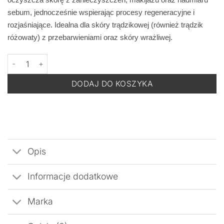
sebum, jednocześnie wspierając procesy regeneracyjne i
rozjaśniające. Idealna dla skóry trądzikowej
(również trądzik
różowaty) z przebarwieniami oraz skóry wrażliwej.
ilość DERMOMEDICA Azelaic TRX Foam Cleanser Mini - Delikatna 
DODAJ DO KOSZYKA
Opis
Informacje dodatkowe
Marka