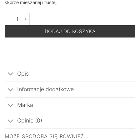
skórze mieszanej i tłustej.
ilość DERMOMEDICA Color Care ClariMatte CC Cream SPF 50+ Li
DODAJ DO KOSZYKA
Opis
Informacje dodatkowe
Marka
Opinie (0)
MOŻE SPODOBA SIĘ RÓWNIEŻ…