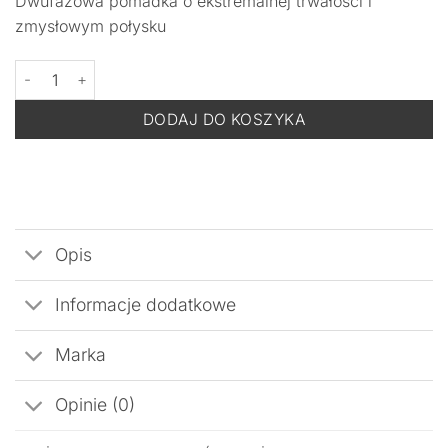
Dwufazowa pomadka o ekstremalnej trwałości i
zmysłowym połysku
ilość DERMOMEDICA Color Care Double Touch Lipstick Satin R
DODAJ DO KOSZYKA
Opis
Informacje dodatkowe
Marka
Opinie (0)