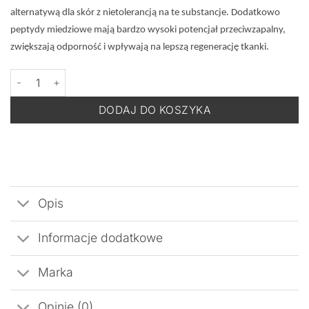
alternatywą dla skór z nietolerancją na te substancje. Dodatkowo
peptydy miedziowe mają bardzo wysoki potencjał przeciwzapalny,
zwiększają odporność i wpływają na lepszą regenerację tkanki.
ilość DERMOMEDICA Copper B3 Anti-Aging Cream - Przeciwstar
DODAJ DO KOSZYKA
Opis
Informacje dodatkowe
Marka
Opinie (0)