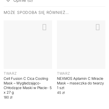
Opinie (0)
MOŻE SPODOBA SIĘ RÓWNIEŻ…
TWARZ
TWARZ
Cell Fusion C Cica Cooling
NEXMOS Aptamin C Miracle
Mask – Wygładzająco-
Mask – maseczka do twarzy
Chłodzące Maski w Płacie- 5
1 szt
x 27 g
45
zł
180
zł