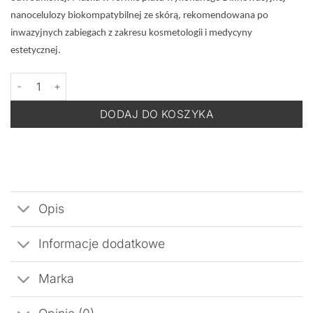
nanocelulozy biokompatybilnej ze skórą, rekomendowana po
inwazyjnych zabiegach z zakresu kosmetologii i medycyny
estetycznej.
ilość DERMOMEDICA Healing TRX Nanocellulose Mask/ Face -Na
DODAJ DO KOSZYKA
Opis
Informacje dodatkowe
Marka