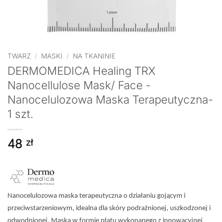
TWARZ
/
MASKI
/
NA TKANINIE
DERMOMEDICA Healing TRX
Nanocellulose Mask/ Face -
Nanocelulozowa Maska Terapeutyczna-
1 szt.
48
zł
Nanocelulozowa maska terapeutyczna o działaniu gojącym i
przeciwstarzeniowym, idealna dla skóry podrażnionej, uszkodzonej i
odwodnionej. Maska w formie płatu wykonanego z innowacyjnej