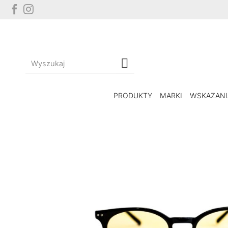
Przewiń
do
zawartości
Szukaj:
PRODUKTY
MARKI
WSKAZANI