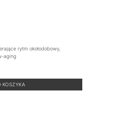
erające rytm okołodobowy,
w-aging
ellow 1 szt.
O KOSZYKA