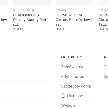
+
+
+
AKCESORIA
TWARZ
TWA
DERMOMEDICA
DERMOMEDICA
DER
ellow
Okulary Audrey Red 1
Okulary Basic Yellow 1
Okula
szt.
szt.
1 szt.
314
zł
314
zł
314
zł
MOJE KONTO
IN
Zamówienia
O 
Edytuj adres
Re
Szczegóły konta
Ulubione
Wyloguj