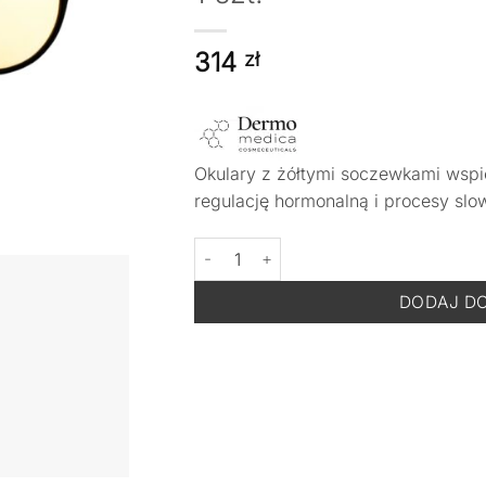
314
zł
Okulary z żółtymi soczewkami wspi
regulację hormonalną i procesy slo
ilość DERMOMEDICA Okulary Challenge Y
DODAJ D