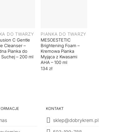
+
+
KA DO TWARZY
PIANKA DO TWARZY
PIANKA DO TWA
Fusion C Gentle
MESOESTETIC
MEDIK8 Gentle
e Cleanser –
Brightening Foam –
Cleanse™ – Łagod
na Pianka do
Kremowa Pianka
Rozmarynowa Pian
 Suchej – 200 ml
Myjąca z Kwasami
do Oczyszczania
AHA – 100 ml
Twarzy – 150 ml
Pierwotna
Aktualn
134
zł
136
zł
116
zł
cena
cena
wynosiła:
wynosi
136 zł.
116 zł.
FORMACJE
KONTAKT
nas
sklep@dobrykrem.pl
503-199-788