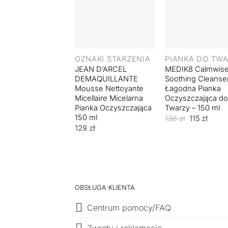
+
+
OZNAKI STARZENIA
PIANKA DO TW
JEAN D’ARCEL
MEDIK8 Calmwis
DEMAQUILLANTE
Soothing Cleanser
Mousse Nettoyante
Łagodna Pianka
Micellaire Micelarna
Oczyszczająca d
Pianka Oczyszczająca
Twarzy – 150 ml
150 ml
Pierwotna
Aktua
136
zł
115
zł
cena
cena
129
zł
wynosiła:
wynos
136 zł.
115 zł.
OBSŁUGA KLIENTA
Centrum pomocy/FAQ
Zwroty i reklamacje