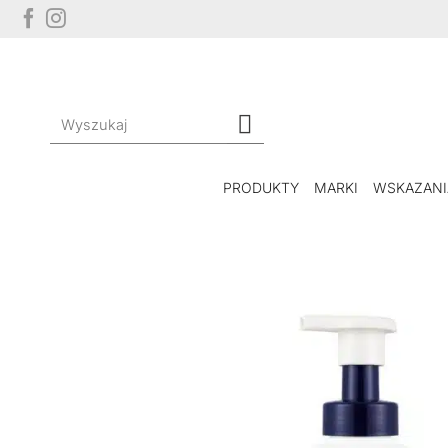
Przewiń
do
zawartości
Szukaj:
PRODUKTY
MARKI
WSKAZANI