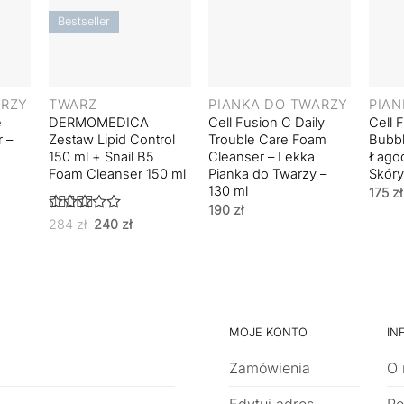
Bestseller
+
+
+
ARZY
TWARZ
PIANKA DO TWARZY
PIAN
e
DERMOMEDICA
Cell Fusion C Daily
Cell 
 –
Zestaw Lipid Control
Trouble Care Foam
Bubbl
150 ml + Snail B5
Cleanser – Lekka
Łagod
o
Foam Cleanser 150 ml
Pianka do Twarzy –
Skóry
130 ml
175
zł
lna
190
zł
Oceniono
Pierwotna
Aktualna
284
zł
240
zł
i:
5
na 5
cena
cena
wynosiła:
wynosi:
284 zł.
240 zł.
MOJE KONTO
IN
Zamówienia
O 
Edytuj adres