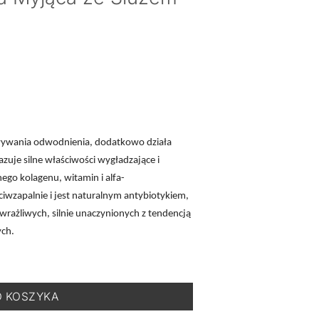
ływania odwodnienia, dodatkowo działa
azuje silne właściwości wygładzające i
nego kolagenu, witamin i alfa-
ciwzapalnie i jest naturalnym antybiotykiem,
 wrażliwych, silnie unaczynionych z tendencją
ych.
ser Mini -Delikatna Pianka Myjąca ze Śluzem ze Ślimaka - 60 ml
O KOSZYKA