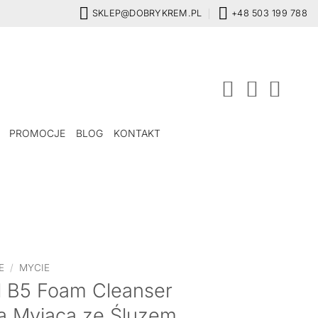
SKLEP@DOBRYKREM.PL
+48 503 199 788
PROMOCJE
BLOG
KONTAKT
E
/
MYCIE
 B5 Foam Cleanser
ka Myjąca ze Śluzem