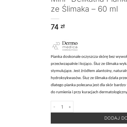
ze Ślimaka – 60 ml
74
zł
Pianka doskonale oczyszcza skórę bez wywo
przeciwzapalnie i kojąco. Śluz ze ślimaka wyk
stymulujące. Jest źródłem alantoiny, natural
hydroksykwasów. Śluz ze ślimaka działa prze
dlatego pianka polecana jest dla skór bardzo
do rumienia i przy kuracjach dermatologiczn
ilość DERMOMEDICA Snail B5 Foam Clean
DODAJ D