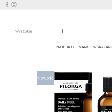
Przewiń
do
zawartości
Szukaj:
PRODUKTY
MARKI
WSKAZANI
Nowość