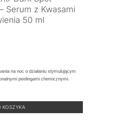
n – Serum z Kwasami
ienia 50 ml
ania na noc o działaniu stymulującym
onalnymi peelingami chemicznymi.
t Resurfacing Solution - Serum z Kwasami Redukujące Przebarwienia
O KOSZYKA