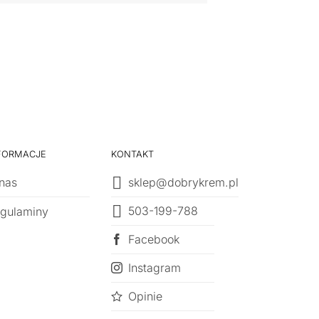
SERUM DO TWAR
KSURGERY Time Solu
269
zł
FORMACJE
KONTAKT
nas
sklep@dobrykrem.pl
503-199-788
gulaminy
Facebook
Instagram
Opinie