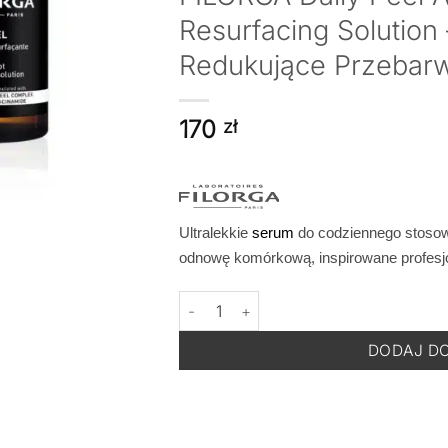
Resurfacing Solutio
Redukujące Przebarw
170
zł
Ultralekkie
serum
do codziennego stosow
odnowę komórkową, inspirowane profesj
ilość FILORGA Daily Peel Anti-Dark Spo
DODAJ D