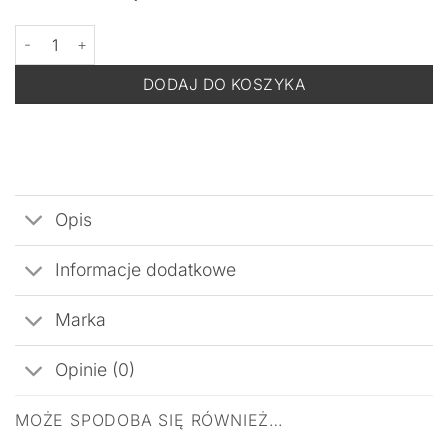
ilość FILORGA Daily Peel Anti-Wrinkle Resurfacing Solution-Seru
DODAJ DO KOSZYKA
Opis
Informacje dodatkowe
Marka
Opinie (0)
MOŻE SPODOBA SIĘ RÓWNIEŻ…