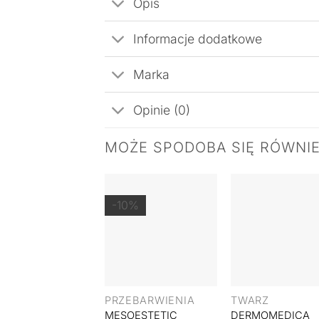
Opis
Informacje dodatkowe
Marka
Opinie (0)
MOŻE SPODOBA SIĘ RÓWNI
-10%
+
+
PRZEBARWIENIA
TWARZ
MESOESTETIC
DERMOMEDICA