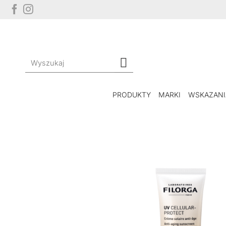
Przewiń
do
zawartości
Szukaj:
PRODUKTY
MARKI
WSKAZANI