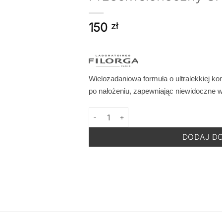
150
zł
Wielozadaniowa formuła o ultralekkiej ko
po nałożeniu, zapewniając niewidoczne 
ilość FILORGA UV Cellular Protect Face
DODAJ D