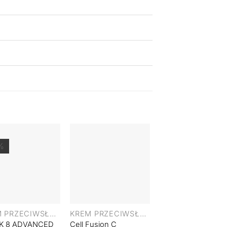
%
+
+
KREM PRZECIWSŁONECZNY
KREM PRZECIWSŁONECZNY
TWARZ
K 8 ADVANCED
Cell Fusion C
DERMOMEDICA