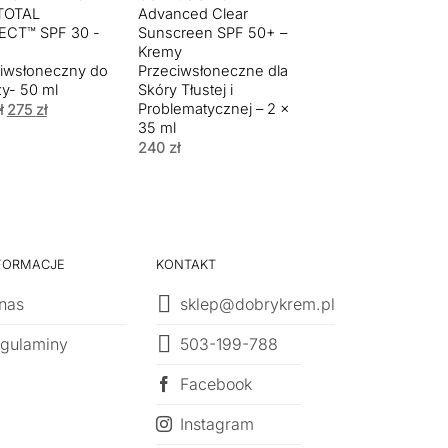
TOTAL
Advanced Clear
Peptide Mineral C
ECT™ SPF 30 -
Sunscreen SPF 50+ –
SPF50 –
Kremy
Antyoksydacyjny 
iwsłoneczny do
Przeciwsłoneczne dla
z Tlenkiem Cynku 
y- 50 ml
Skóry Tłustej i
ml
Problematycznej – 2 x
Pierwotna
Aktualna
ł
275
zł
275
zł
cena
cena
35 ml
wynosiła:
wynosi:
240
zł
324 zł.
275 zł.
FORMACJE
KONTAKT
nas
sklep@dobrykrem.pl
503-199-788
gulaminy
Facebook
Instagram