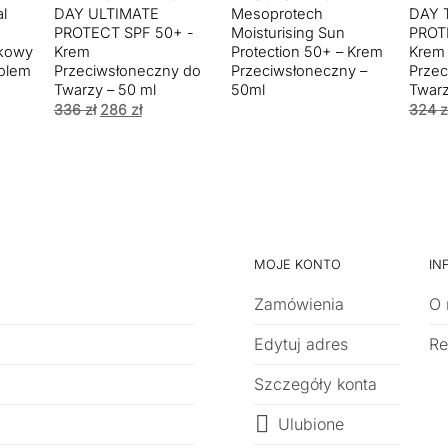
al
DAY ULTIMATE
Mesoprotech
DAY 
PROTECT SPF 50+ -
Moisturising Sun
PROT
zkowy
Krem
Protection 50+ – Krem
Krem
rolem
Przeciwsłoneczny do
Przeciwsłoneczny –
Przec
Twarzy – 50 ml
50ml
Twarz
Pierwotna
Aktualna
336
zł
286
zł
324
z
cena
cena
wynosiła:
wynosi:
336 zł.
286 zł.
MOJE KONTO
IN
Zamówienia
O 
Edytuj adres
Re
Szczegóły konta
Ulubione