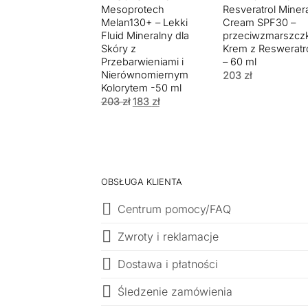
Mesoprotech
Resveratrol Miner
Melan130+ – Lekki
Cream SPF30 –
Fluid Mineralny dla
przeciwzmarszc
Skóry z
Krem z Reswerat
Przebarwieniami i
– 60 ml
Nierównomiernym
203
zł
Kolorytem -50 ml
Pierwotna
Aktualna
203
zł
183
zł
cena
cena
wynosiła:
wynosi:
203 zł.
183 zł.
OBSŁUGA KLIENTA
Centrum pomocy/FAQ
Zwroty i reklamacje
Dostawa i płatności
Śledzenie zamówienia