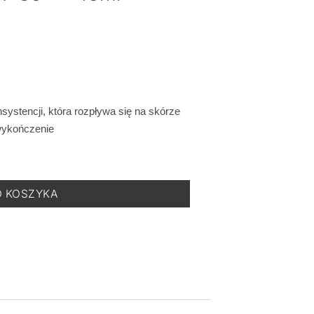
nsystencji, która rozpływa się na skórze
wykończenie
 - Krem Przeciwsłoneczny SPF 50+ - 40ml
O KOSZYKA