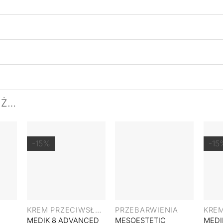
EŻ…
-15%
-15
+
+
+
KREM PRZECIWSŁONECZNY
PRZEBARWIENIA
MEDIK 8 ADVANCED
MESOESTETIC
MEDI