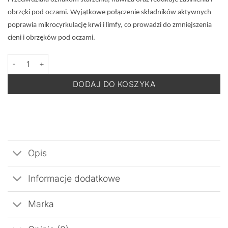
obrzęki pod oczami.
Wyjątkowe połączenie składników aktywnych
poprawia mikrocyrkulację krwi i limfy, co prowadzi do zmniejszenia
cieni i obrzęków pod oczami.
ilość INNOAESTHETICS Eye Revitalizer - Krem dla Wrażliwej Okol
DODAJ DO KOSZYKA
Opis
Informacje dodatkowe
Marka