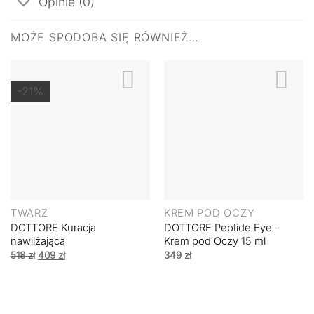
Opinie (0)
MOŻE SPODOBA SIĘ RÓWNIEŻ…
-21%
TWARZ
KREM POD OCZY
DOTTORE Kuracja
DOTTORE Peptide Eye –
nawilżająca
Krem pod Oczy 15 ml
Pierwotna
Aktualna
518
zł
409
zł
349
zł
cena
cena
wynosiła:
wynosi:
518 zł.
409 zł.