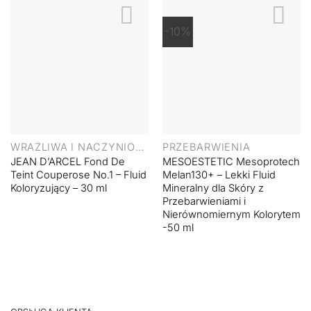
-10%
WRAŻLIWA I NACZYNIOWA
PRZEBARWIENIA
JEAN D’ARCEL Fond De
MESOESTETIC Mesoprotech
Teint Couperose No.1 – Fluid
Melan130+ – Lekki Fluid
Koloryzujący – 30 ml
Mineralny dla Skóry z
Przebarwieniami i
Nierównomiernym Kolorytem
-50 ml