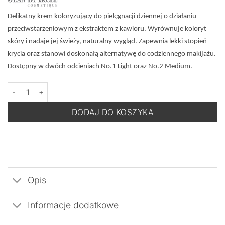
Delikatny krem koloryzujący do pielęgnacji dziennej o działaniu
przeciwstarzeniowym z ekstraktem z kawioru. Wyrównuje koloryt
skóry i nadaje jej świeży, naturalny wygląd. Zapewnia lekki stopień
krycia oraz stanowi doskonałą alternatywę do codziennego makijażu.
Dostępny w dwóch odcieniach No.1 Light oraz No.2 Medium.
ilość JEAN D'ARCEL Caviar Creme De Jour Minerale Teintee No.2
DODAJ DO KOSZYKA
Opis
Informacje dodatkowe