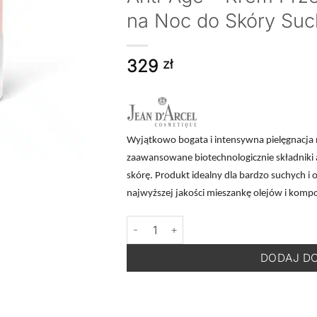
na Noc do Skóry Suc
329
zł
Wyjątkowo bogata i intensywna pielęgnacja
zaawansowane biotechnologicznie składniki ak
skórę. Produkt idealny dla bardzo suchych i 
najwyższej jakości mieszankę olejów i kom
ilość JEAN D'ARCEL Multibalance Creme
DODAJ D