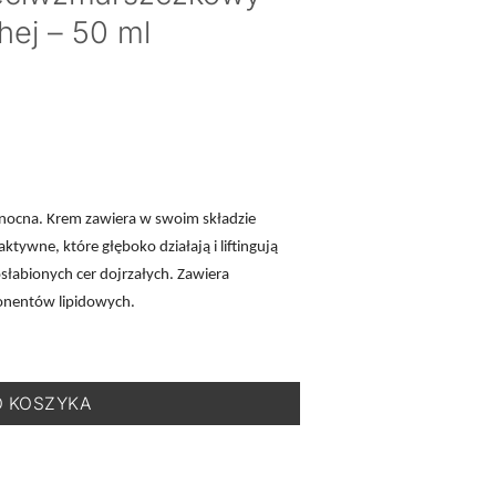
hej – 50 ml
 nocna. Krem zawiera w swoim składzie
tywne, które głęboko działają i liftingują
osłabionych cer dojrzałych. Zawiera
ponentów lipidowych.
 Riche Anti-Age - Krem Przeciwzmarszczkowy na Noc do Skóry Su
O KOSZYKA