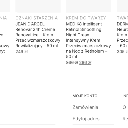
+
+
+
NIA
OZNAKI STARZENIA
KREM DO TWARZY
TWA
JEAN D’ARCEL
MEDIK8 Intelligent
DER
Renovar 24h Creme
Retinol Smoothing
Neuro
ve –
Renovatrice – Krem
Night Cream –
Krem
Przeciwzmarszczkowy
Intensywny Krem
Prze
zkowy
Rewitalizujący – 50 ml
Przeciwzmarszczkowy
– 60 
ryt
na Noc z Retinolem –
249
zł
305
z
50 ml
Pierwotna
Aktualna
336
zł
286
zł
cena
cena
wynosiła:
wynosi:
336 zł.
286 zł.
MOJE KONTO
IN
Zamówienia
O 
Edytuj adres
Re