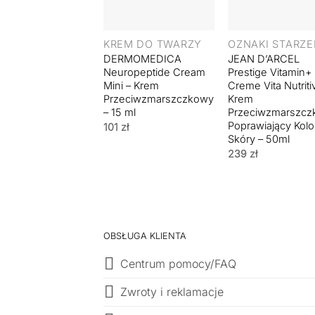
+
+
KREM DO TWARZY
OZNAKI STARZE
DERMOMEDICA
JEAN D’ARCEL
Neuropeptide Cream
Prestige Vitamin+
Mini – Krem
Creme Vita Nutriti
Przeciwzmarszczkowy
Krem
– 15 ml
Przeciwzmarszc
Poprawiający Kolo
101
zł
Skóry – 50ml
239
zł
OBSŁUGA KLIENTA
Centrum pomocy/FAQ
Zwroty i reklamacje