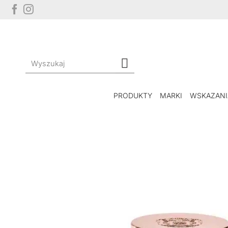
Przewiń
do
zawartości
Szukaj:
PRODUKTY
MARKI
WSKAZANI