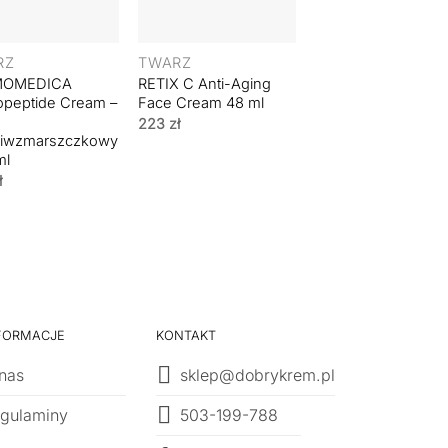
+
RZ
TWARZ
MOMEDICA
RETIX C Anti-Aging
NATINUEL Revinol
peptide Cream –
Face Cream 48 ml
Night Cream -
Odbudowujący Kr
223
zł
ciwzmarszczkowy
na Noc z Retinole
ml
50 ml
ł
FORMACJE
KONTAKT
nas
sklep@dobrykrem.pl
503-199-788
gulaminy