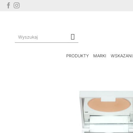
Przewiń
do
zawartości
Szukaj:
PRODUKTY
MARKI
WSKAZANI