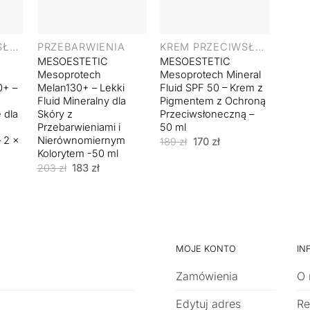
+
+
KREM PRZECIWSŁONECZNY
PRZEBARWIENIA
KREM PRZECIWSŁONECZNY
MESOESTETIC
MESOESTETIC
Mesoprotech
Mesoprotech Mineral
0+ –
Melan130+ – Lekki
Fluid SPF 50 – Krem z
Fluid Mineralny dla
Pigmentem z Ochroną
 dla
Skóry z
Przeciwsłoneczną –
Przebarwieniami i
50 ml
 2 x
Nierównomiernym
Pierwotna
Aktualna
189
zł
170
zł
cena
cena
Kolorytem -50 ml
wynosiła:
wynosi:
Pierwotna
Aktualna
203
zł
183
zł
189 zł.
170 zł.
cena
cena
wynosiła:
wynosi:
203 zł.
183 zł.
MOJE KONTO
IN
Zamówienia
O 
Edytuj adres
Re