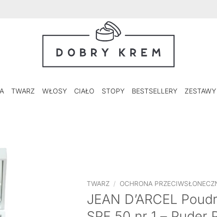
A
TWARZ
WŁOSY
CIAŁO
STOPY
BESTSELLERY
ZESTAWY
TWARZ
/
OCHRONA PRZECIWSŁONECZ
JEAN D’ARCEL Poudre
SPF 50 nr 1 – Puder 