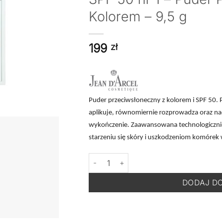
Kolorem – 9,5 g
199
zł
Puder przeciwsłoneczny z kolorem i SPF 50. 
aplikuje, równomiernie rozprowadza oraz nad
wykończenie. Zaawansowana technologicznie 
starzeniu się skóry i uszkodzeniom komórek
ilość JEAN D'ARCEL Poudre Protection So
DODAJ D