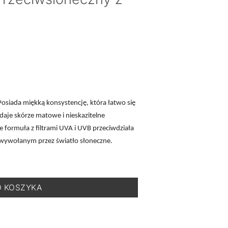
Posiada miękką konsystencję, która łatwo się
aje skórze matowe i nieskazitelne
formuła z filtrami UVA i UVB przeciwdziała
 wywołanym przez światło słoneczne.
laire SPF 50 nr 1 - Puder Przeciwsłoneczny z Kolorem - 9,5 g
O KOSZYKA