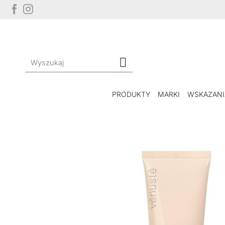
Przewiń
do
zawartości
Szukaj:
PRODUKTY
MARKI
WSKAZANI