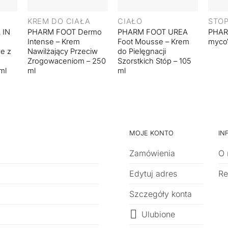
KREM DO CIAŁA
CIAŁO
STO
 IN
PHARM FOOT Dermo
PHARM FOOT UREA
PHAR
Intense – Krem
Foot Mousse – Krem
myco
e z
Nawilżający Przeciw
do Pielęgnacji
a
Zrogowaceniom – 250
Szorstkich Stóp – 105
ml
ml
ml
MOJE KONTO
IN
Zamówienia
O 
Edytuj adres
Re
Szczegóły konta
Ulubione