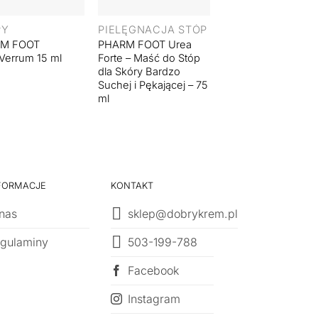
PY
PIELĘGNACJA STÓP
STOPY
M FOOT
PHARM FOOT Urea
PHARM FOOT
Verrum 15 ml
Forte – Maść do Stóp
Preventic Salve – 
dla Skóry Bardzo
Regenerująca do
Suchej i Pękającej – 75
Problematycznej S
ml
Stóp – 75 ml
FORMACJE
KONTAKT
nas
sklep@dobrykrem.pl
503-199-788
gulaminy
Facebook
Instagram