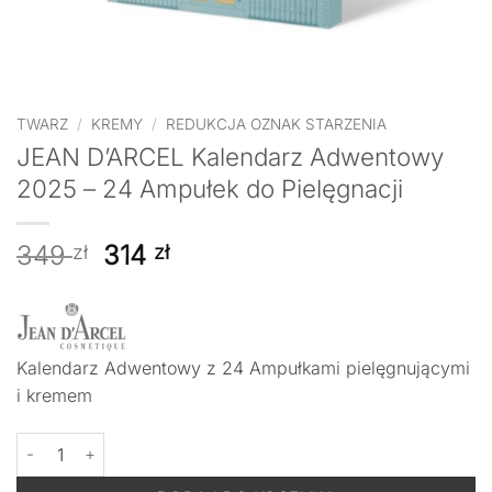
TWARZ
/
KREMY
/
REDUKCJA OZNAK STARZENIA
JEAN D’ARCEL Kalendarz Adwentowy
2025 – 24 Ampułek do Pielęgnacji
Pierwotna
Aktualna
349
314
zł
zł
cena
cena
wynosiła:
wynosi:
349 zł.
314 zł.
Kalendarz Adwentowy z 24 Ampułkami pielęgnującymi
i kremem
ilość JEAN D'ARCEL Kalendarz Adwentowy 2025 - 24 Ampułek do