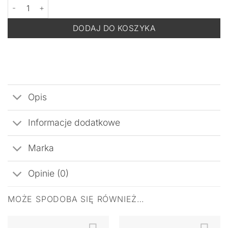
ilość KSURGERY Instalift Eye Patches Botox-Like effect -Płatki p
DODAJ DO KOSZYKA
Opis
Informacje dodatkowe
Marka
Opinie (0)
MOŻE SPODOBA SIĘ RÓWNIEŻ…