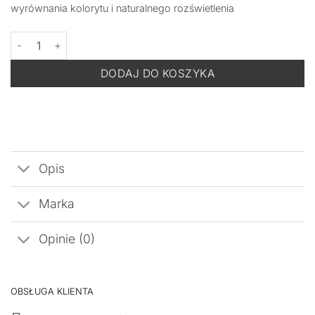
wyrównania kolorytu i naturalnego rozświetlenia
ilość MED MELANO Chameleon Glow SPF 50 Color Adapting Post-
DODAJ DO KOSZYKA
Opis
Marka
Opinie (0)
OBSŁUGA KLIENTA