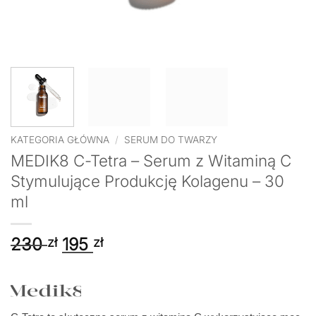
KATEGORIA GŁÓWNA
/
SERUM DO TWARZY
MEDIK8 C-Tetra – Serum z Witaminą C
Stymulujące Produkcję Kolagenu – 30
ml
Pierwotna
Aktualna
230
195
zł
zł
cena
cena
wynosiła:
wynosi:
230 zł.
195 zł.