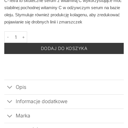
C-Tetra to skuteczne serum z witaminą C wykorzystujące moc
stabilnej pochodnej witaminy C w odżywczym serum na bazie
oleju. Stymuluje również produkcję kolagenu, aby zredukować
pojawianie się drobnych linii i zmarszczek
ilość MEDIK8 C-Tetra - Serum z Witaminą C Stymulujące Produkc
DODAJ DO KOSZYKA
Opis
Informacje dodatkowe
Marka