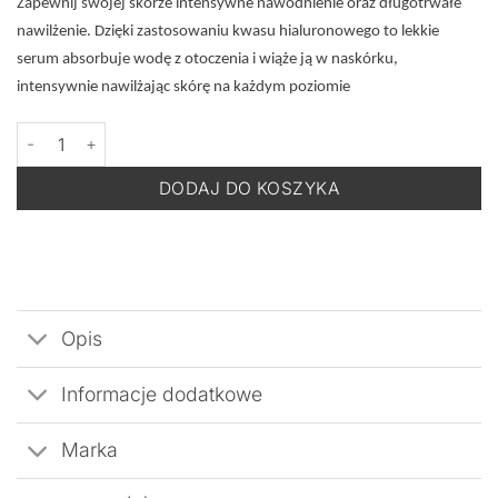
Zapewnij swojej skórze intensywne nawodnienie oraz długotrwałe
nawilżenie. Dzięki zastosowaniu kwasu hialuronowego to lekkie
serum absorbuje wodę z otoczenia i wiąże ją w naskórku,
intensywnie nawilżając skórę na każdym poziomie
ilość MEDIK8 Hydr8 B5 - Lekkie Serum Intensywnie Nawadniające
DODAJ DO KOSZYKA
Opis
Informacje dodatkowe
Marka