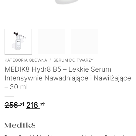
KATEGORIA GŁÓWNA
/
SERUM DO TWARZY
MEDIK8 Hydr8 B5 – Lekkie Serum
Intensywnie Nawadniające i Nawilżające
– 30 ml
Pierwotna
Aktualna
256
218
zł
zł
cena
cena
wynosiła:
wynosi:
256 zł.
218 zł.