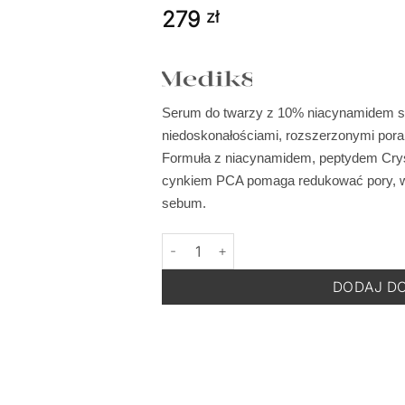
279
zł
Serum do twarzy z 10% niacynamidem st
niedoskonałościami, rozszerzonymi por
Formuła z niacynamidem, peptydem Crys
cynkiem PCA pomaga redukować pory, wyr
sebum.
ilość MEDIK8 Niacinamide Peptides 30 m
DODAJ D