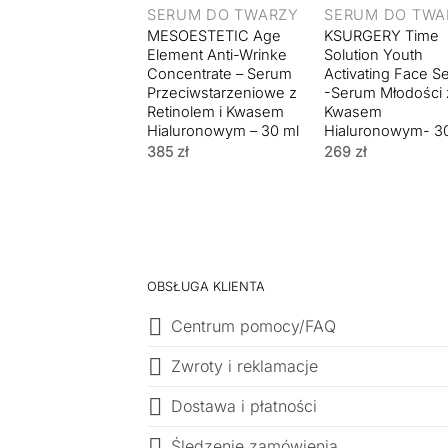
SERUM DO TWARZY
SERUM DO TWA
MESOESTETIC Age
KSURGERY Time
Element Anti-Wrinke
Solution Youth
Concentrate – Serum
Activating Face 
Przeciwstarzeniowe z
-Serum Młodości 
Retinolem i Kwasem
Kwasem
Hialuronowym – 30 ml
Hialuronowym- 3
385
zł
269
zł
OBSŁUGA KLIENTA
Centrum pomocy/FAQ
Zwroty i reklamacje
Dostawa i płatności
Śledzenie zamówienia