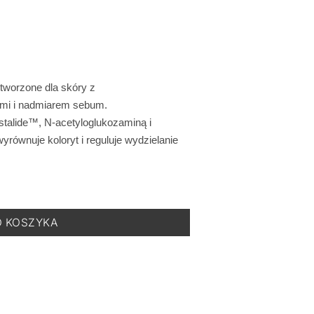
worzone dla skóry z
ami i nadmiarem sebum.
talide™, N-acetyloglukozaminą i
ównuje koloryt i reguluje wydzielanie
l
O KOSZYKA