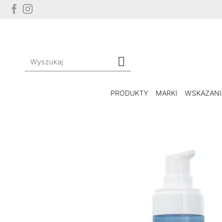
Przewiń
do
zawartości
Szukaj:
PRODUKTY
MARKI
WSKAZANI