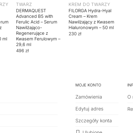
RZY
TWARZ
KREM DO TWARZY
DERMAQUEST
FILORGA Hydra-Hyal
Advanced B5 with
Cream – Krem
Serum
Ferulic Acid – Serum
Nawilżający z Kwasem
z
Nawilżająco-
Hialuronowym – 50 ml
Regenerujące z
230
zł
0 ml
Kwasem Ferulowym –
29,6 ml
496
zł
MOJE KONTO
IN
Zamówienia
O 
Edytuj adres
Re
Szczegóły konta
Ulubione