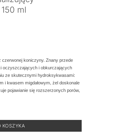
 150 ml
 z czerwonej koniczyny. Znany przede
i oczyszczających i obkurczających
niu ze skutecznymi hydroksykwasami:
 i kwasem migdałowym, żel doskonale
uje pojawianie się rozszerzonych porów,
- Żel Oczyszczający Minimalizujący Widoczność Porów - 150 ml
O KOSZYKA