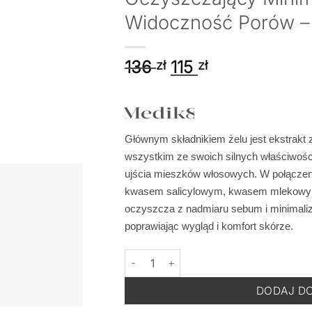
Widoczność Porów –
Pierwotna
Aktualna
136
115
zł
zł
cena
cena
wynosiła:
wynosi:
136 zł.
115 zł.
Głównym składnikiem żelu jest ekstrakt
wszystkim ze swoich silnych właściwośc
ujścia mieszków włosowych. W połącze
kwasem salicylowym, kwasem mlekowym
oczyszcza z nadmiaru sebum i minimaliz
poprawiając wygląd i komfort skórze.
ilość MEDIK8 Pore Cleanse Gel Intense 
DODAJ D