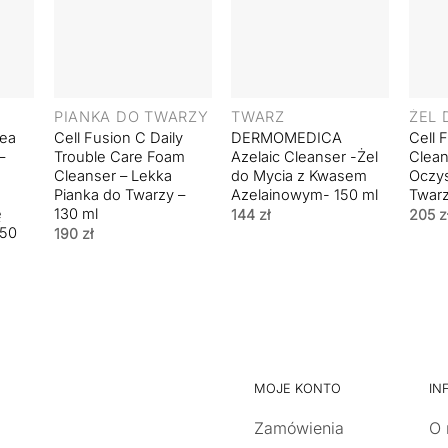
+
+
+
PIANKA DO TWARZY
TWARZ
ea
Cell Fusion C Daily
DERMOMEDICA
Cell 
–
Trouble Care Foam
Azelaic Cleanser -Żel
Clean
Cleanser – Lekka
do Mycia z Kwasem
Oczys
Pianka do Twarzy –
Azelainowym- 150 ml
Twarz
ę
130 ml
144
zł
205
z
150
190
zł
MOJE KONTO
IN
Zamówienia
O 