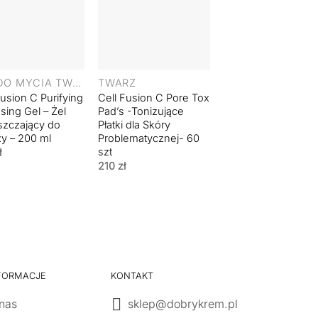
+
+
ŻEL DO MYCIA TWARZY
TWARZ
TWARZ
Fusion C Purifying
Cell Fusion C Pore Tox
INNOAESTHETICS
sing Gel – Żel
Pad’s -Tonizujące
Deep Cleanser – Ż
zczający do
Płatki dla Skóry
dla Skóry
y – 200 ml
Problematycznej- 60
Zanieczyszczonej-
szt
200 ml
ł
210
zł
149
zł
FORMACJE
KONTAKT
nas
sklep@dobrykrem.pl