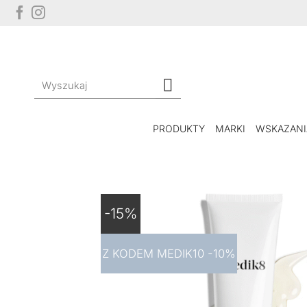
Przewiń
do
zawartości
Szukaj:
PRODUKTY
MARKI
WSKAZANI
-15%
Z KODEM MEDIK10 -10%