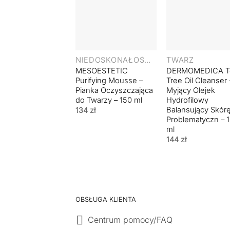
+
+
NIEDOSKONAŁOŚCI I TRĄDZIK
TWARZ
MESOESTETIC
DERMOMEDICA T
Purifying Mousse –
Tree Oil Cleanser 
Pianka Oczyszczająca
Myjący Olejek
do Twarzy – 150 ml
Hydrofilowy
Balansujący Skór
134
zł
Problematyczn – 
ml
144
zł
OBSŁUGA KLIENTA
Centrum pomocy/FAQ