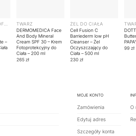
+
+
+
PRODUKT WYCOFANY
TWARZ
ŻEL DO CIAŁA
TWA
DERMOMEDICA Face
Cell Fusion C
DOTT
And Body Mineral
Barriederm low pH
Butt
e –
Cream SPF 30 – Krem
Cleanser – Żel
PAPAY
iała
Fotoprotekcyjny do
Oczyszczający do
99
zł
Ciała – 200 ml
Ciała – 500 ml
265
zł
230
zł
MOJE KONTO
IN
Zamówienia
O 
Edytuj adres
Re
Szczegóły konta