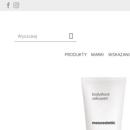
Przewiń
do
zawartości
Szukaj:
PRODUKTY
MARKI
WSKAZANI