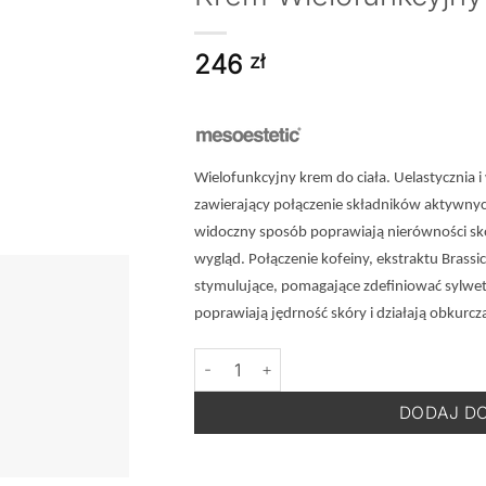
246
zł
Wielofunkcyjny krem do ciała. Uelastycznia i 
zawierający połączenie składników aktywnych
widoczny sposób poprawiają nierówności skó
wygląd. Połączenie kofeiny, ekstraktu Brassic
stymulujące, pomagające zdefiniować sylwetk
poprawiają jędrność skóry i działają obkurcza
ilość MESOESTEIC Bodyshock Celluexper
DODAJ D