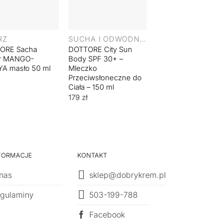
+
RZ
SUCHA I ODWODNIONA
ORE Sacha
DOTTORE City Sun
er MANGO-
Body SPF 30+ –
A masło 50 ml
Mleczko
Przeciwsłoneczne do
Ciała – 150 ml
179
zł
FORMACJE
KONTAKT
nas
sklep@dobrykrem.pl
503-199-788
gulaminy
Facebook