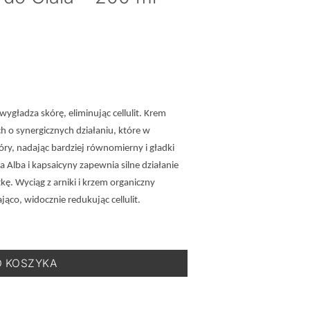
wygładza skórę, eliminując cellulit. Krem
 o synergicznych działaniu, które w
ry, nadając bardziej równomierny i gładki
a Alba i kapsaicyny zapewnia silne działanie
ę. Wyciąg z arniki i krzem organiczny
jąco, widocznie redukując cellulit.
t - Krem Wielofunkcyjny do Ciała - 200 ml
O KOSZYKA