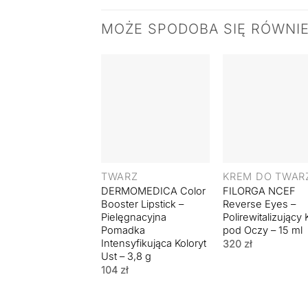
MOŻE SPODOBA SIĘ RÓWNI
+
+
TWARZ
KREM DO TWAR
DERMOMEDICA Color
FILORGA NCEF
Booster Lipstick –
Reverse Eyes –
Pielęgnacyjna
Polirewitalizujący
Pomadka
pod Oczy – 15 ml
Intensyfikująca Koloryt
320
zł
Ust – 3,8 g
104
zł