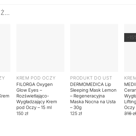
EŻ…
-15
+
+
+
ZY
KREM POD OCZY
PRODUKT DO UST
KRE
FILORGA Oxygen
DERMOMEDICA Lip
MEDIK
Glow Eyes –
Sleeping Mask Lemon
Ceram
 Krem
Rozświetlająco-
– Regeneracyjna
Wygła
Wygładzający Krem
Maska Nocna na Usta
Lifti
pod Oczy – 15 ml
– 30g
Oczy 
150
zł
125
zł
316
zł