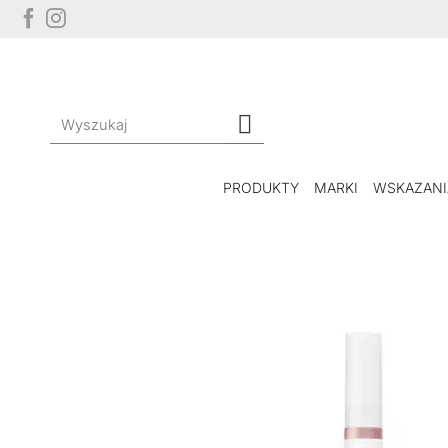
Przewiń
do
zawartości
Szukaj:
PRODUKTY
MARKI
WSKAZANI