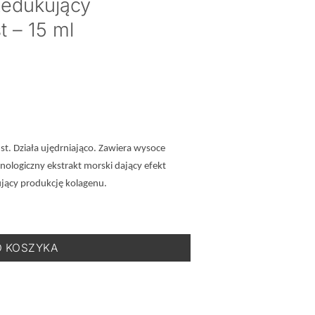
Redukujący
 – 15 ml
t. Działa ujędrniająco. Zawiera wysoce
ologiczny ekstrakt morski dający efekt
jący produkcję kolagenu.
inkle Lip Contour - Krem Redukujący Zmarszczki Wokół Ust - 15 m
O KOSZYKA