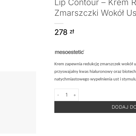
Lip Contour – Krem 
Zmarszczki Wokół Ust
278
zł
Krem zapewnia redukcję zmarszczek wokół us
przyswajalny kwas hialuronowy oraz biotechn
natychmiastowego wypełnienia ust i stymulu
ilość MESOESTETIC Age Element Anti Wr
DODAJ D