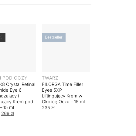
%
Bestseller
+
+
M POD OCZY
TWARZ
TWARZ
8 Crystal Retinal
FILORGA Time Filler
DERMOMEDICA
ide Eye 6 –
Eyes 5XP –
Plump&Heal Lip M
dzający i
Liftingujący Krem w
– Maska
ngujący Krem pod
Okolicę Oczu – 15 ml
Terapeutyczna do 
– 15 ml
w Płacie – 1
235
zł
opakowanie
Pierwotna
Aktualna
269
zł
cena
cena
74
zł
wynosiła:
wynosi:
316 zł.
269 zł.