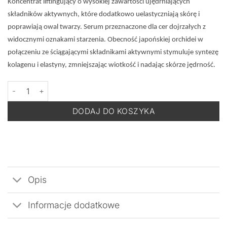
Koncentrat liftingujący o wysokiej zawartości ujędrniających
składników aktywnych, które dodatkowo uelastyczniają skórę i
poprawiają owal twarzy.
Serum przeznaczone dla cer dojrzałych z
widocznymi oznakami starzenia. Obecność japońskiej orchidei w
połączeniu ze ściągającymi składnikami aktywnymi stymuluje syntezę
kolagenu i elastyny, zmniejszając wiotkość i nadając skórze jędrność.
ilość MESOESTETIC Age Element Firming Concentrate - Koncentrat
DODAJ DO KOSZYKA
Opis
Informacje dodatkowe